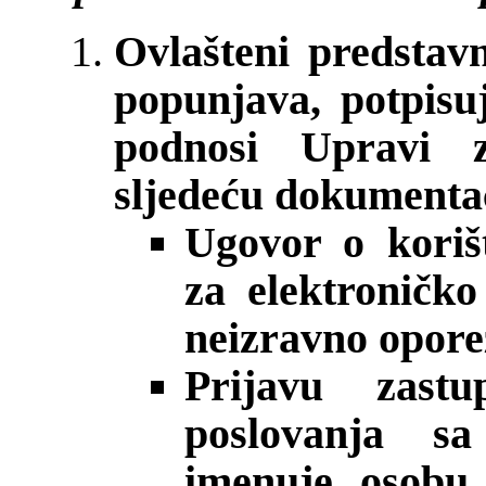
Ovlašteni predstav
popunjava, potpisuj
podnosi Upravi z
sljedeću dokumenta
Ugovor o koriš
za elektroničk
neizravno opore
Prijavu zast
poslovanja s
imenuje osobu