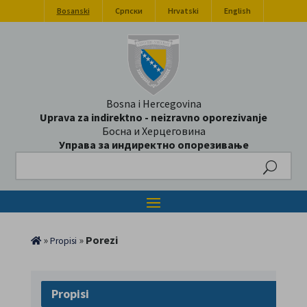
Bosanski
Српски
Hrvatski
English
Bosna i Hercegovina
Uprava za indirektno - neizravno oporezivanje
Босна и Херцеговина
Управа за индиректно опорезивање
Search
»
»
Porezi
Propisi
Propisi