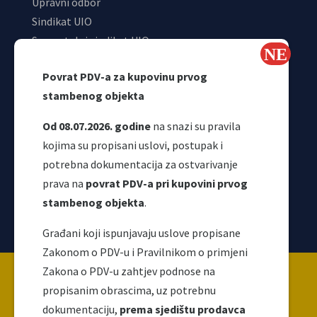
Upravni odbor
Sindikat UIO
Samostalni sindikat UIO
Webmail
Povrat PDV-a za kupovinu prvog
Odjeljenje za makroekonomsku analizu
stambenog objekta
Od 08.07.2026. godine
na snazi su pravila
kojima su propisani uslovi, postupak i
potrebna dokumentacija za ostvarivanje
prava na
povrat PDV-a pri kupovini prvog
stambenog objekta
.
Korisni linkovi
Građani koji ispunjavaju uslove propisane
Zakonom o PDV-u i Pravilnikom o primjeni
Copyright ©2026 Uprava za indirektno / neizravno
Zakona o PDV-u zahtjev podnose na
oporezivanje BiH
propisanim obrascima, uz potrebnu
dokumentaciju,
prema sjedištu prodavca