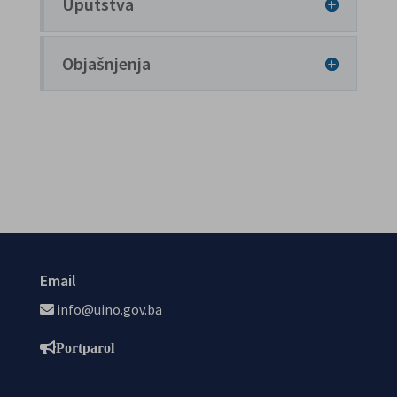
Uputstva
Objašnjenja
Email
info@uino.gov.ba
Portparol