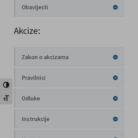
Obavijesti
Akcize:
Zakon o akcizama
Pravilnici
Toggle High Contrast
Odluke
Toggle Font size
Instrukcije