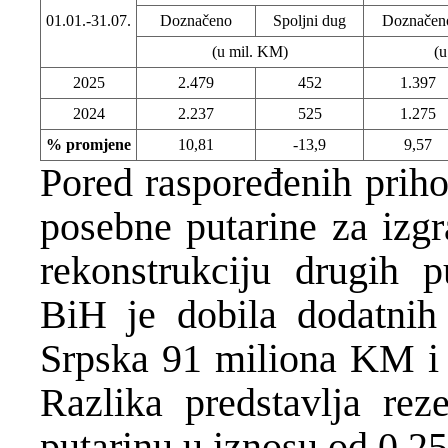
01.01.-31.07.
Doznačeno
Spoljni dug
Doznačen
(u mil. KM)
(u
2025
2.479
452
1.397
2024
2.237
525
1.275
% promjene
10,81
-13,9
9,57
Pored raspoređenih priho
posebne putarine za izgr
rekonstrukciju drugih 
BiH je dobila dodatni
Srpska 91 miliona KM i 
Razlika predstavlja re
putarinu u iznosu od 0,2