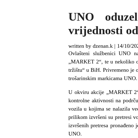
UNO oduzel
vrijednosti 
written by dzenan.k
|
14/10/20
Ovlašteni službenici UNO na
„MARKET 2“, te u nekoliko odv
tržištu“ u BiH. Privremeno je o
trošarinskim markicama UNO. V
U okviru akcije „MARKET 2“ k
kontrolne aktivnosti na podrč
vozila u kojima se nalazila v
prilikom izvršeni su pretresi 
izvršenih pretresa pronađeno 
UNO.