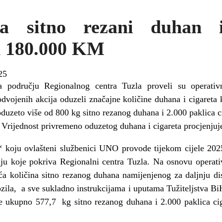
a sitno rezani duhan i
od 180.000 KM
25
 području Regionalnog centra Tuzla proveli su operativn
ojenih akcija oduzeli značajne količine duhana i cigareta k
duzeto više od 800 kg sitno rezanog duhana i 2.000 paklica cig
rijednost privremeno oduzetog duhana i cigareta procjenjuj
oju ovlašteni službenici UNO provode tijekom cijele 2025
uju koje pokriva Regionalni centra Tuzla. Na osnovu operat
eća količina sitno rezanog duhana namijenjenog za daljnju di
vozila, a sve sukladno instrukcijama i uputama Tužiteljstva B
je ukupno 577,7 kg sitno rezanog duhana i 2.000 paklica cig