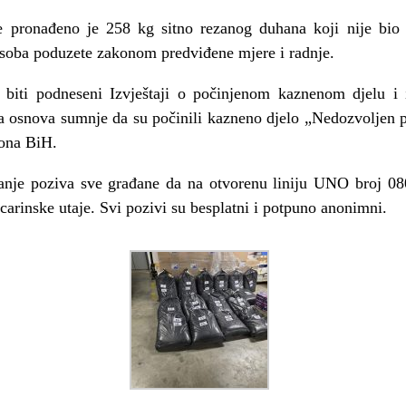
be pronađeno je 258 kg sitno rezanog duhana koji nije bio
 osoba poduzete zakonom predviđene mjere i radnje.
 biti podneseni Izvještaji o počinjenom kaznenom djelu i i
a osnova sumnje da su počinili kazneno djelo „Nedozvoljen 
ona BiH.
anje poziva sve građane da na otvorenu liniju UNO broj 080
 carinske utaje. Svi pozivi su besplatni i potpuno anonimni.