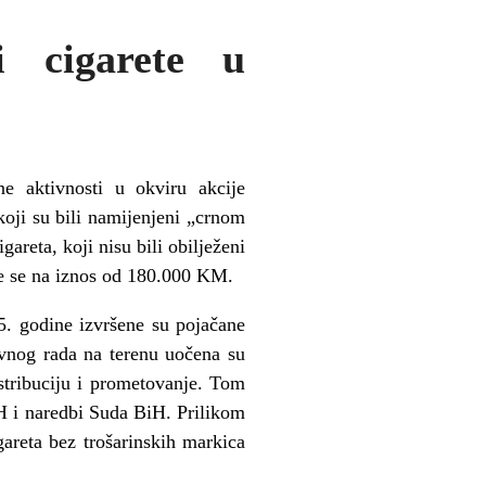
 cigarete u
e aktivnosti u okviru akcije
oji su bili namijenjeni „crnom
areta, koji nisu bili obilježeni
e se na iznos od 180.000 KM.
. godine izvršene su pojačane
ivnog rada na terenu uočena su
stribuciju i prometovanje. Tom
iH i naredbi Suda BiH. Prilikom
areta bez trošarinskih markica