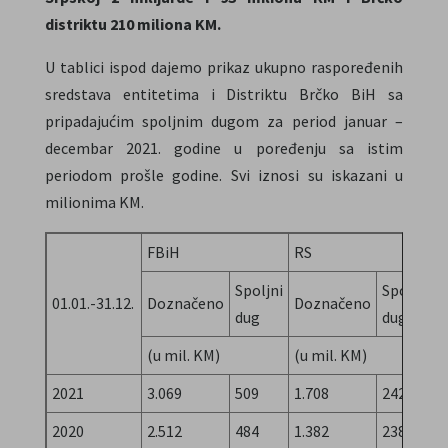
distriktu 210 miliona KM.
U tablici ispod dajemo prikaz ukupno raspoređenih
sredstava entitetima i Distriktu Brčko BiH sa
pripadajućim spoljnim dugom za period januar –
decembar 2021. godine u poređenju sa istim
periodom prošle godine. Svi iznosi su iskazani u
milionima KM.
FBiH
RS
Spoljni
Spoljni
01.01.-31.12.
Doznačeno
Doznačeno
dug
dug
(u mil. KM)
(u mil. KM)
(
2021
3.069
509
1.708
242
2020
2.512
484
1.382
238