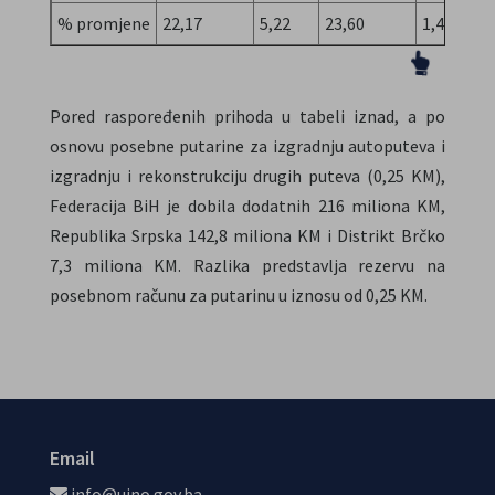
% promjene
22,17
5,22
23,60
1,41
2
Pored raspoređenih prihoda u tabeli iznad, a po
osnovu posebne putarine za izgradnju autoputeva i
izgradnju i rekonstrukciju drugih puteva (0,25 KM),
Federacija BiH je dobila dodatnih 216 miliona KM,
Republika Srpska 142,8 miliona KM i Distrikt Brčko
7,3 miliona KM. Razlika predstavlja rezervu na
posebnom računu za putarinu u iznosu od 0,25 KM.
Email
info@uino.gov.ba