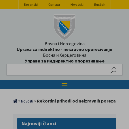
Bosanski
Српски
Hrvatski
English
Bosna i Hercegovina
Uprava za indirektno - neizravno oporezivanje
Босна и Херцеговина
Управа за индиректно опорезивање
Search
»
»
Rekordni prihodi od neizravnih poreza
Novosti
Najnoviji članci