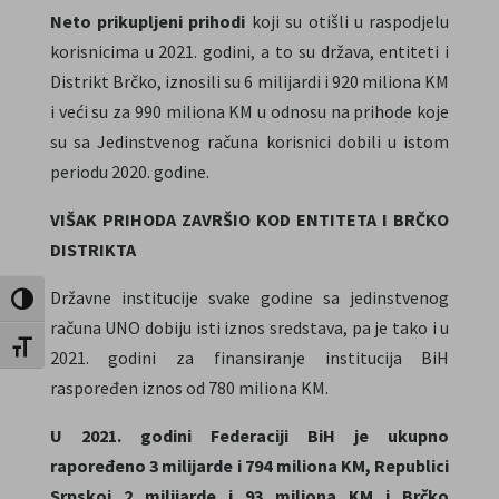
Neto prikupljeni prihodi
koji su otišli u raspodjelu
korisnicima u 2021. godini, a to su država, entiteti i
Distrikt Brčko, iznosili su 6 milijardi i 920 miliona KM
i veći su za 990 miliona KM u odnosu na prihode koje
su sa Jedinstvenog računa korisnici dobili u istom
periodu 2020. godine.
VIŠAK PRIHODA ZAVRŠIO KOD ENTITETA I BRČKO
DISTRIKTA
Državne institucije svake godine sa jedinstvenog
Uključi / isključi visoki kontrast
računa UNO dobiju isti iznos sredstava, pa je tako i u
Uključi / isključi veličinu fonta
2021. godini za finansiranje institucija BiH
raspoređen iznos od 780 miliona KM.
U 2021. godini Federaciji BiH je ukupno
rapoređeno 3 milijarde i 794 miliona KM, Republici
Srpskoj 2 milijarde i 93 miliona KM i Brčko