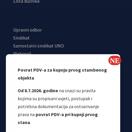
Lista dužnika
Upravni odbor
Sindikat
Samostalni sindikat UNO
Webmail
Odjeljenje za makroekonomsku analizu
Povrat PDV-a za kupnju prvog stambenog
objekta
Od 8.7.2026. godine
na snazi su pravila
kojima su propisani uvjeti, postupak i
potrebna dokumentacija za ostvarivanje
prava na
povrat PDV-a pri kupnji prvog
stana
.
Korisni linkovi