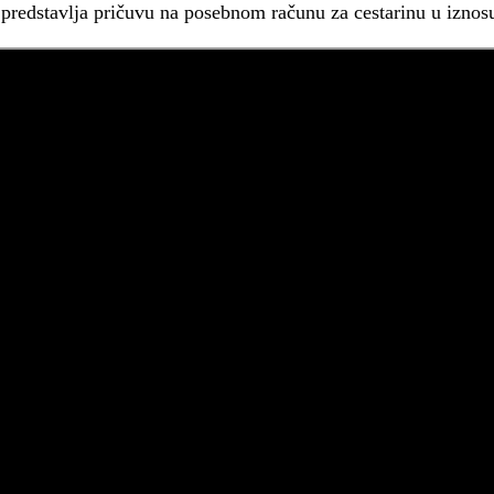
predstavlja pričuvu na posebnom računu za cestarinu u izno