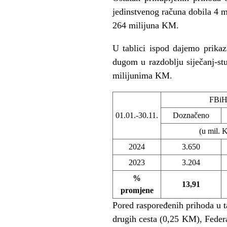
jedinstvenog računa dobila 4 m
264 milijuna KM.
U tablici ispod dajemo prikaz
dugom u razdoblju siječanj-st
milijunima KM.
FBi
01.01.-30.11.
Doznačeno
(u mil.
2024
3.650
2023
3.204
%
13,91
promjene
Pored raspoređenih prihoda u ta
drugih cesta (0,25 KM), Feder