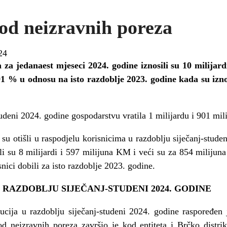
od neizravnih poreza
24
 za jedanaest mjeseci 2024. godine iznosili su 10 milijard
1 % u odnosu na isto razdoblje 2023. godine kada su iznos
udeni 2024. godine gospodarstvu vratila 1 milijardu i 901 mi
 su otišli u raspodjelu korisnicima u razdoblju siječanj-stude
osili su 8 milijardi i 597 milijuna KM i veći su za 854 milij
nici dobili za isto razdoblje 2023. godine.
RAZDOBLJU SIJEČANJ-STUDENI 2024. GODINE
itucija u razdoblju siječanj-studeni 2024. godine raspoređe
od neizravnih poreza završio je kod entiteta i Brčko distri