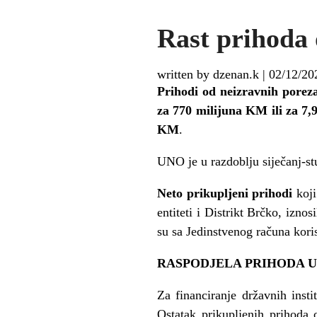
Rast prihoda 
written by dzenan.k
|
02/12/20
Prihodi od neizravnih poreza
za 770 milijuna KM ili za 7,9
KM
.
UNO je u razdoblju siječanj-st
Neto prikupljeni prihodi
koji
entiteti i Distrikt Brčko, izn
su sa Jedinstvenog računa koris
RASPODJELA PRIHODA U 
Za financiranje državnih inst
Ostatak prikupljenih prihoda 