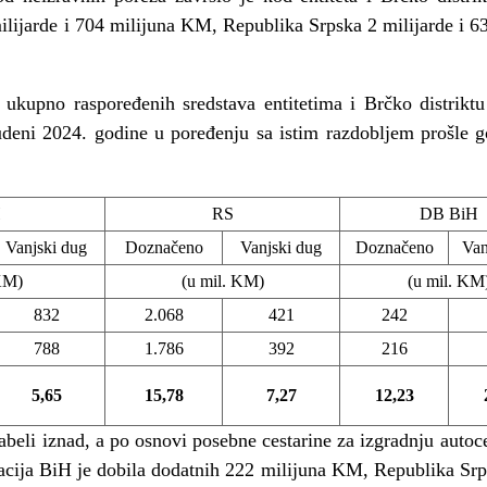
ilijarde i 704 milijuna KM, Republika Srpska 2 milijarde i 6
 ukupno raspoređenih sredstava entitetima i Brčko distrik
udeni 2024. godine u poređenju sa istim razdobljem prošle go
H
RS
DB BiH
Vanjski dug
Doznačeno
Vanjski dug
Doznačeno
Van
 KM)
(u mil. KM)
(u mil. KM
832
2.068
421
242
788
1.786
392
216
5,65
15,78
7,27
12,23
beli iznad, a po osnovi posebne cestarine za izgradnju autoce
acija BiH je dobila dodatnih 222 milijuna KM, Republika Srp