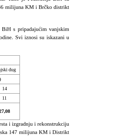
36 milijuna KM i Brčko distrikt
tu BiH s pripadajućim vanjskim
dine. Svi iznosi su iskazani u
jski dug
)
14
11
27,08
sta i izgradnju i rekonstrukciju
ska 147 milijuna KM i Distrikt