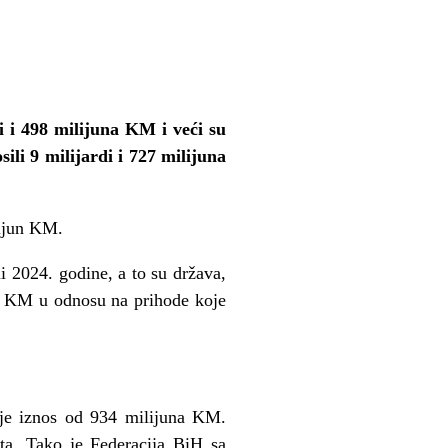
i i 498 milijuna KM i veći su
ili 9 milijardi i 727 milijuna
lijun KM.
ni 2024. godine, a to su država,
una KM u odnosu na prihode koje
n je iznos od 934 milijuna KM.
kta. Tako je Federacija BiH sa