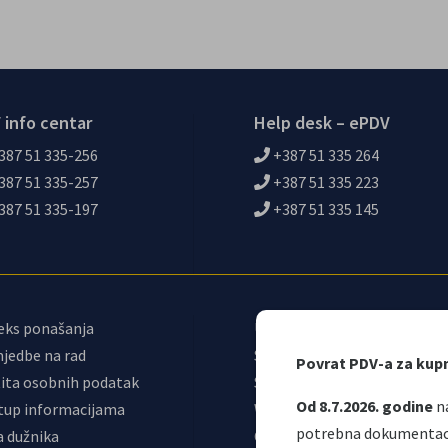
 info centar
Help desk – ePDV
387 51 335-256
+387 51 335 264
387 51 335-257
+387 51 335 223
387 51 335-197
+387 51 335 145
eks ponašanja
Upravni odbor
jedbe na rad
Sindikat
Povrat PDV-a za kup
ita osobnih podatak
Samostalni sindikat UNO
Od 8.7.2026. godine
na
tup informacijama
Webmail
potrebna dokumentacij
a dužnika
Odjeljenje za