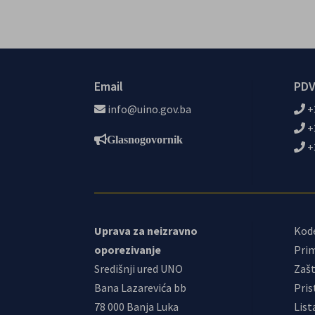
Email
PDV
info@uino.gov.ba
+
+
Glasnogovornik
+
Uprava za neizravno
Kod
oporezivanje
Prim
Središnji ured UNO
Zašt
Bana Lazarevića bb
Pris
78 000 Banja Luka
List