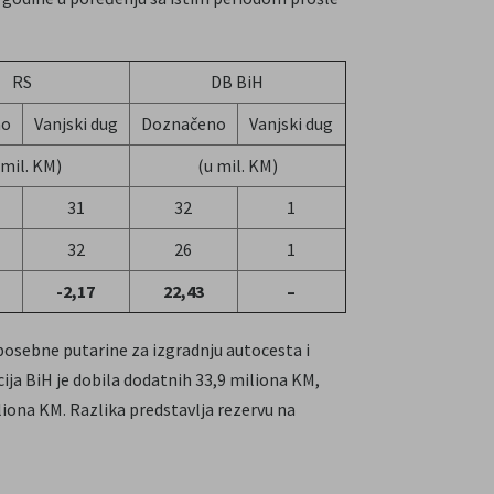
RS
DB BiH
no
Vanjski dug
Doznačeno
Vanjski dug
 mil. KM)
(u mil. KM)
31
32
1
32
26
1
-2,17
22,43
–
posebne putarine za izgradnju autocesta i
cija BiH je dobila dodatnih 33,9 miliona KM,
liona KM. Razlika predstavlja rezervu na