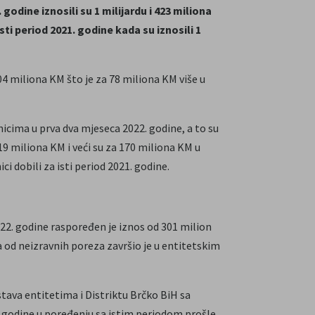
godine iznosili su 1 milijardu i 423 miliona
sti period 2021. godine kada su iznosili 1
04 miliona KM što je za 78 miliona KM više u
snicima u prva dva mjeseca 2022. godine, a to su
 119 miliona KM i veći su za 170 miliona KM u
i dobili za isti period 2021. godine.
022. godine raspoređen je iznos od 301 milion
a od neizravnih poreza završio je u entitetskim
tava entitetima i Distriktu Brčko BiH sa
 godine u poređenju sa istim periodom prošle