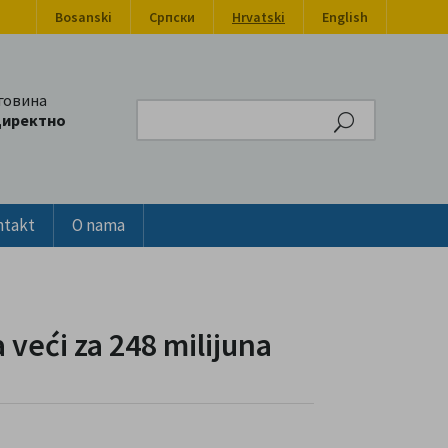
Bosanski
Српски
Hrvatski
English
говина
Search
директно
ntakt
O nama
 veći za 248 milijuna