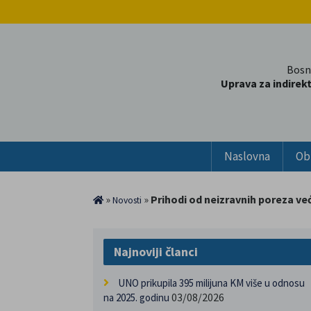
Bosn
Uprava za indirek
Naslovna
Ob
»
»
Prihodi od neizravnih poreza već
Novosti
Najnoviji članci
UNO prikupila 395 milijuna KM više u odnosu
03/08/2026
na 2025. godinu