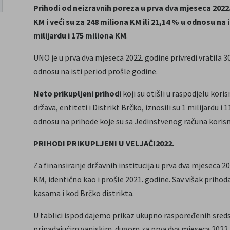
Prihodi od neizravnih poreza u prva dva mjeseca 2022. 
KM i veći su za 248 miliona KM ili 21,14 % u odnosu na i
milijardu i 175 miliona KM
.
UNO je u prva dva mjeseca 2022. godine privredi vratila 3
odnosu na isti period prošle godine.
Neto prikupljeni prihodi
koji su otišli u raspodjelu kori
država, entiteti i Distrikt Brčko, iznosili su 1 milijardu i
odnosu na prihode koje su sa Jedinstvenog računa korisnic
PRIHODI PRIKUPLJENI U VELJAČI2022.
Za finansiranje državnih institucija u prva dva mjeseca 2
KM, identično kao i prošle 2021. godine. Sav višak prihod
kasama i kod Brčko distrikta.
U tablici ispod dajemo prikaz ukupno raspoređenih sreds
pripadajućim vanjskim dugom za prva dva mjeseca 2022.