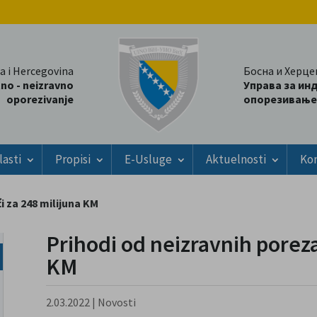
a i Hercegovina
Босна и Херце
tno - neizravno
Управа за ин
oporezivanje
опорезивање
lasti
Propisi
E-Usluge
Aktuelnosti
Ko
i za 248 milijuna KM
Prihodi od neizravnih poreza
KM
2.03.2022
|
Novosti