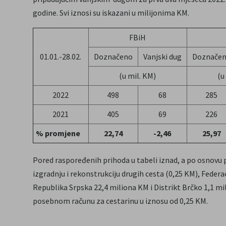
godine. Svi iznosi su iskazani u milijonima KM.
FBiH
01.01.-28.02.
Doznačeno
Vanjski dug
Doznače
(u mil. KM)
(u
2022
498
68
285
2021
405
69
226
% promjene
22,74
-2,46
25,97
Pored raspoređenih prihoda u tabeli iznad, a po osnovu 
izgradnju i rekonstrukciju drugih cesta (0,25 KM), Federa
Republika Srpska 22,4 miliona KM i Distrikt Brčko 1,1 mi
posebnom računu za cestarinu u iznosu od 0,25 KM.