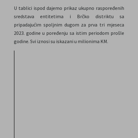
U tablici ispod dajemo prikaz ukupno raspoređenih
sredstava entitetima i Brčko distriktu sa
pripadajućim spoljnim dugom za prva tri mjeseca
2023. godine u poređenju sa istim periodom prošle
godine. Svi iznosi su iskazani u milionima KM.
FBiH
RS
Spoljni
Spoljni
01.01.-31.03.
Doznačeno
Doznačeno
D
dug
dug
(u mil. KM)
(u mil. KM)
2023
744
230
422
105
2022
785
115
450
53
%
-5.19
101.08
-6.23
99.96
promjene