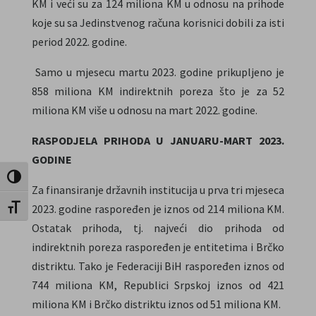
KM i veći su za 124 miliona KM u odnosu na prihode
koje su sa Jedinstvenog računa korisnici dobili za isti
period 2022. godine.
Samo u mjesecu martu 2023. godine prikupljeno je
858 miliona KM indirektnih poreza što je za 52
miliona KM više u odnosu na mart 2022. godine.
RASPODJELA PRIHODA U JANUARU-MART 2023.
GODINE
Uključi / isključi visoki kontrast
Za finansiranje državnih institucija u prva tri mjeseca
2023. godine raspoređen je iznos od 214 miliona KM.
Uključi / isključi veličinu fonta
Ostatak prihoda, tj. najveći dio prihoda od
indirektnih poreza raspoređen je entitetima i Brčko
distriktu. Tako je Federaciji BiH raspoređen iznos od
744 miliona KM, Republici Srpskoj iznos od 421
miliona KM i Brčko distriktu iznos od 51 miliona KM.