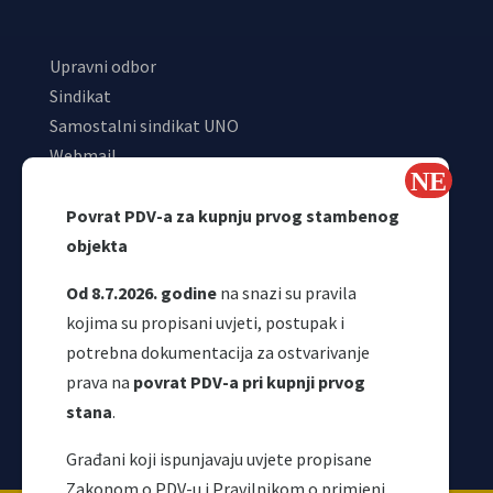
Upravni odbor
Sindikat
Samostalni sindikat UNO
Webmail
Odjeljenje za makroekonomsku analizu
Povrat PDV-a za kupnju prvog stambenog
objekta
Od 8.7.2026. godine
na snazi su pravila
kojima su propisani uvjeti, postupak i
potrebna dokumentacija za ostvarivanje
prava na
povrat PDV-a pri kupnji prvog
stana
.
Korisni linkovi
Građani koji ispunjavaju uvjete propisane
Zakonom o PDV-u i Pravilnikom o primjeni