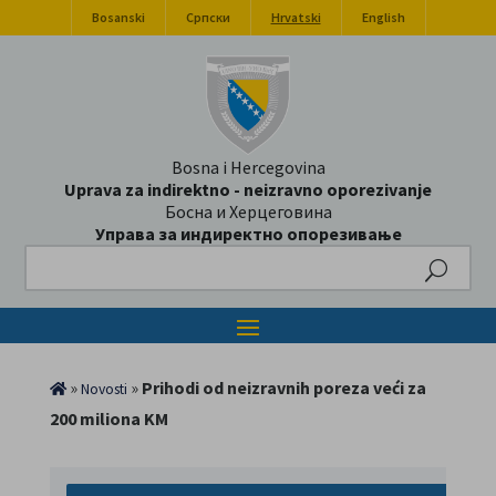
Bosanski
Српски
Hrvatski
English
Bosna i Hercegovina
Uprava za indirektno - neizravno oporezivanje
Босна и Херцеговина
Управа за индиректно опорезивање
Search
»
»
Prihodi od neizravnih poreza veći za
Novosti
200 miliona KM