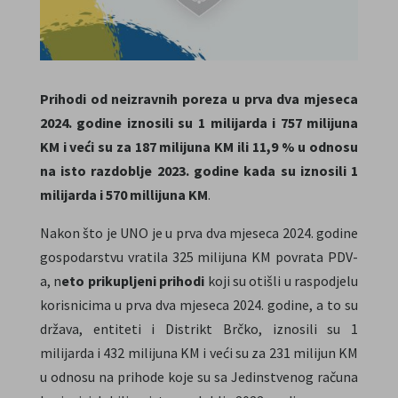
Prihodi od neizravnih poreza u prva dva mjeseca
2024. godine iznosili su 1 milijarda i 757 milijuna
KM i veći su za 187 milijuna KM ili 11,9 % u odnosu
na isto razdoblje 2023. godine kada su iznosili 1
milijarda i 570 millijuna KM
.
Nakon što je UNO je u prva dva mjeseca 2024. godine
gospodarstvu vratila 325 milijuna KM povrata PDV-
a, n
eto prikupljeni prihodi
koji su otišli u raspodjelu
korisnicima u prva dva mjeseca 2024. godine, a to su
država, entiteti i Distrikt Brčko, iznosili su 1
milijarda i 432 milijuna KM i veći su za 231 milijun KM
u odnosu na prihode koje su sa Jedinstvenog računa