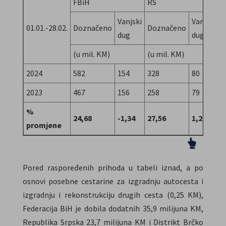
FBiH
RS
D
Vanjski
Vanjski
01.01.-28.02.
Doznačeno
Doznačeno
D
dug
dug
(u mil. KM)
(u mil. KM)
(
2024
582
154
328
80
4
2023
467
156
258
79
3
%
24,68
-1,34
27,56
1,20
1
promjene
Pored raspoređenih prihoda u tabeli iznad, a po
osnovi posebne cestarine za izgradnju autocesta i
izgradnju i rekonstrukciju drugih cesta (0,25 KM),
Federacija BiH je dobila dodatnih 35,9 milijuna KM,
Republika Srpska 23,7 milijuna KM i Distrikt Brčko