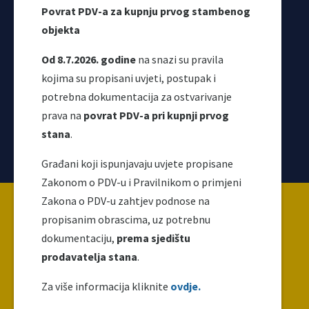
Povrat PDV-a za kupnju prvog stambenog
objekta
Od 8.7.2026. godine
na snazi su pravila
kojima su propisani uvjeti, postupak i
potrebna dokumentacija za ostvarivanje
prava na
povrat PDV-a pri kupnji prvog
stana
.
Korisni linkovi
Građani koji ispunjavaju uvjete propisane
Zakonom o PDV-u i Pravilnikom o primjeni
Copyright ©2026 Uprava za indirektno / neizravno
Zakona o PDV-u zahtjev podnose na
oporezivanje BiH
propisanim obrascima, uz potrebnu
dokumentaciju,
prema sjedištu
prodavatelja stana
.
Ova web stranica napravljena je i održava se uz
finansijsku podršku Evropske unije. Za njen sadržaj
Za više informacija kliknite
ovdje.
isključivo je odgovoran UNO i ne odražava nužno