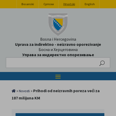
Bosanski
Српски
Hrvatski
English
Bosna i Hercegovina
Uprava za indirektno - neizravno oporezivanje
Босна и Херцеговина
Управа за индиректно опорезивање
Search
»
»
Prihodi od neizravnih poreza veći za
Novosti
187 milijuna KM