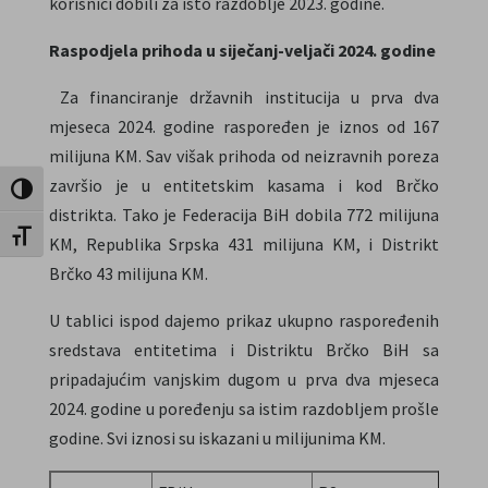
korisnici dobili za isto razdoblje 2023. godine.
Raspodjela prihoda u siječanj-veljači 2024. godine
Za financiranje državnih institucija u prva dva
mjeseca 2024. godine raspoređen je iznos od 167
milijuna KM. Sav višak prihoda od neizravnih poreza
završio je u entitetskim kasama i kod Brčko
Uključi / isključi visoki kontrast
distrikta. Tako je Federacija BiH dobila 772 milijuna
Uključi / isključi veličinu fonta
KM, Republika Srpska 431 milijuna KM, i Distrikt
Brčko 43 milijuna KM.
U tablici ispod dajemo prikaz ukupno raspoređenih
sredstava entitetima i Distriktu Brčko BiH sa
pripadajućim vanjskim dugom u prva dva mjeseca
2024. godine u poređenju sa istim razdobljem prošle
godine. Svi iznosi su iskazani u milijunima KM.