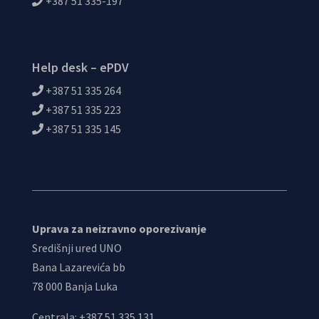
+387 51 335-197
Help desk – ePDV
+387 51 335 264
+387 51 335 223
+387 51 335 145
Uprava za neizravno oporezivanje
Središnji ured UNO
Bana Lazarevića bb
78 000 Banja Luka
Centrala: +387 51 335 131