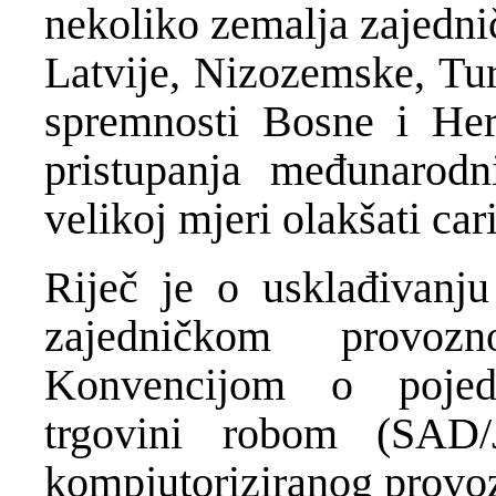
nekoliko zemalja zajedni
Latvije, Nizozemske, Tur
spremnosti Bosne i Her
pristupanja međunarod
velikoj mjeri olakšati ca
Riječ je o usklađivanj
zajedničkom provo
Konvencijom o pojedn
trgovini robom (SAD
kompjutoriziranog provo