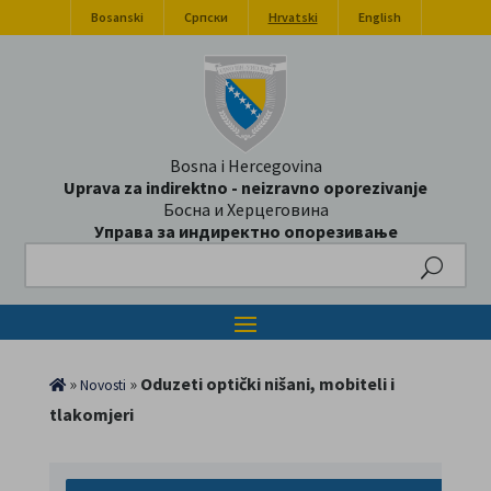
Bosanski
Српски
Hrvatski
English
Bosna i Hercegovina
Uprava za indirektno - neizravno oporezivanje
Босна и Херцеговина
Управа за индиректно опорезивање
Search
»
»
Oduzeti optički nišani, mobiteli i
Novosti
tlakomjeri