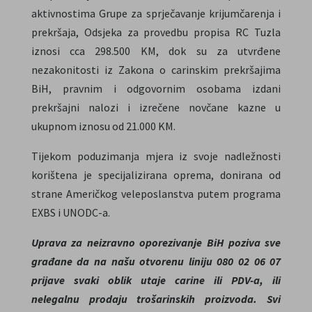
aktivnostima Grupe za sprječavanje krijumčarenja i
prekršaja, Odsjeka za provedbu propisa RC Tuzla
iznosi cca 298.500 KM, dok su za utvrđene
nezakonitosti iz Zakona o carinskim prekršajima
BiH, pravnim i odgovornim osobama izdani
prekršajni nalozi i izrečene novčane kazne u
ukupnom iznosu od 21.000 KM.
Tijekom poduzimanja mjera iz svoje nadležnosti
korištena je specijalizirana oprema, donirana od
strane Američkog veleposlanstva putem programa
EXBS i UNODC-a.
Uprava za neizravno oporezivanje BiH poziva sve
građane da na našu otvorenu liniju 080 02 06 07
prijave svaki oblik utaje carine ili PDV-a, ili
nelegalnu prodaju trošarinskih proizvoda. Svi