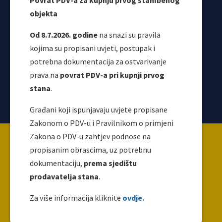
Povrat PDV-a za kupnju prvog stambenog
objekta
Od 8.7.2026. godine
na snazi su pravila
kojima su propisani uvjeti, postupak i
potrebna dokumentacija za ostvarivanje
prava na
povrat PDV-a pri kupnji prvog
stana
.
Korisni linkovi
Građani koji ispunjavaju uvjete propisane
Zakonom o PDV-u i Pravilnikom o primjeni
Copyright ©2026 Uprava za indirektno / neizravno
Zakona o PDV-u zahtjev podnose na
oporezivanje BiH
propisanim obrascima, uz potrebnu
dokumentaciju,
prema sjedištu
prodavatelja stana
.
Ova web stranica napravljena je i održava se uz
finansijsku podršku Evropske unije. Za njen sadržaj
Za više informacija kliknite
ovdje.
isključivo je odgovoran UNO i ne odražava nužno