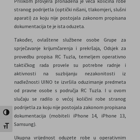
Prilikom provjera pronađena je veća količina robe
stranog podrijetla (optički nišani, tlakomjeri, slušni
aparati) za koju nije postojala zakonom propisana
dokumentacija te je ista oduzeta.
Također, ovlaštene službene osobe Grupe za
sprječavanje krijumčarenja i prekršaja, Odsjek za
provedbu propisa RC Tuzla, temeljem operativno
taktičkog rada provele su potrebne radnje i
aktivnosti na suzbijanju nezakonitosti iz
nadležnosti UINO te izvršila oduzimanje predmeta
od pravne osobe s područja RC Tuzla. I u ovom
slučaju se radilo o većoj količini robe stranog
podrijetla za koju nije postojala zakonom propisana
Uključi / isključi visoki kontrast
dokumentacija (mobiteli iPhone 14, iPhone 13,
Samsung).
Uključi / isključi veličinu fonta
Ukupna vrijednost oduzete robe u operativnim