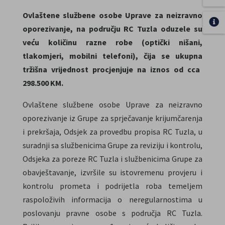
Ovlaštene službene osobe Uprave za neizravno
oporezivanje, na području RC Tuzla
oduzele
su
veću
količinu
razne robe (optički nišani,
tlakomjeri,
mobilni telefoni),
čija se
ukupna
tržišna vrijednost procjenjuje
na iznos od cca
298.500 KM.
Ovlaštene službene osobe Uprave za neizravno
oporezivanje iz Grupe za sprječavanje krijumčarenja
i prekršaja, Odsjek za provedbu propisa RC Tuzla, u
suradnji sa službenicima Grupe za reviziju i kontrolu,
Odsjeka za poreze RC Tuzla i službenicima Grupe za
obavještavanje, izvršile su istovremenu provjeru i
kontrolu prometa i podrijetla roba temeljem
raspoloživih informacija o neregularnostima u
poslovanju pravne osobe s područja RC Tuzla.