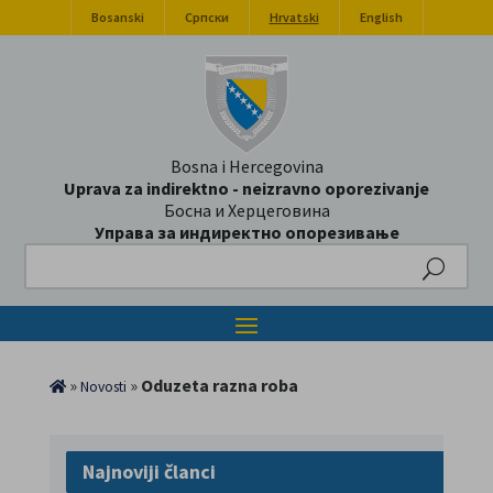
Bosanski
Српски
Hrvatski
English
Bosna i Hercegovina
Uprava za indirektno - neizravno oporezivanje
Босна и Херцеговина
Управа за индиректно опорезивање
Search
»
»
Oduzeta razna roba
Novosti
Najnoviji članci