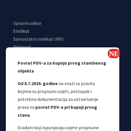
Upravni odbor
Sindikat
Samostalni sindikat UNO
Webmail
Odjeljenje za makroekonomsku analizu
Povrat PDV-a za kupnju prvog stambenog
objekta
Od 8.7.2026. godine
na snazi su pravila
kojima su propisani uvjeti, postupak i
potrebna dokumentacija za ostvarivanje
prava na
povrat PDV-a pri kupnji prvog
stana
.
Korisni linkovi
Građani koji ispunjavaju uvjete propisane