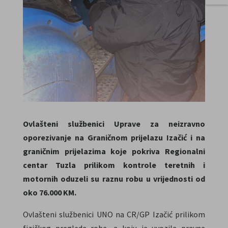
Ovlašteni službenici Uprave za neizravno
oporezivanje na Graničnom prijelazu Izačić i na
graničnim prijelazima koje pokriva Regionalni
centar Tuzla prilikom kontrole teretnih i
motornih oduzeli su raznu robu u vrijednosti od
oko 76.000 KM.
Ovlašteni službenici UNO na CR/GP Izačić prilikom
fizičkog pregleda robe, a koju je uvozila pravna