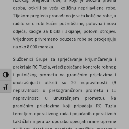
osoba, otkrili su veću količinu neprijavljene robe.
Tijekom pregleda pronađeno je veća količina robe, a
radilo se o robi kućne potrebštine, polovna i nova
odjeća, kacige za bicikl i skijanje, polovni strojevi.
Vrijednost privremeno oduzeta robe se procjenjuje
na oko 8 000 maraka.
Službenici Grupe za sprječavanje krijumčarenja i
prekršaja RC Tuzla, vršeći pojačane kontrole robnog
i putničkog prometa na graničnim prijelazima i
Uključi / isključi visoki kontrast
unutrašnjosti otkrili su 20 nepravilnosti (9
Uključi / isključi veličinu fonta
nepravilnosti u prekograničnom prometu i 11
nepravilnosti u unutrašnjem prometu). Na
graničnim prijelazima koji pripadaju RC Tuzla
temeljem operativnog rada i pojačanih operativnih
taktičkih mjera uz uporabu specijalizirane opreme
prilikom detaljnog pregleda putničkih motornih