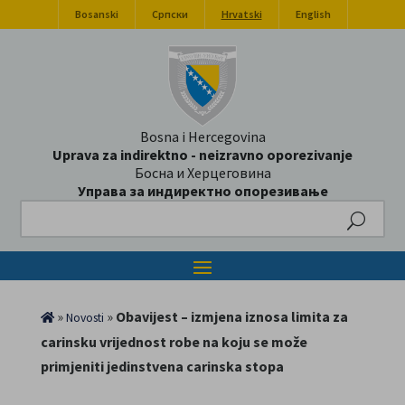
Bosanski
Српски
Hrvatski
English
Bosna i Hercegovina
Uprava za indirektno - neizravno oporezivanje
Босна и Херцеговина
Управа за индиректно опорезивање
Search
»
»
Obavijest – izmjena iznosa limita za
Novosti
carinsku vrijednost robe na koju se može
primjeniti jedinstvena carinska stopa