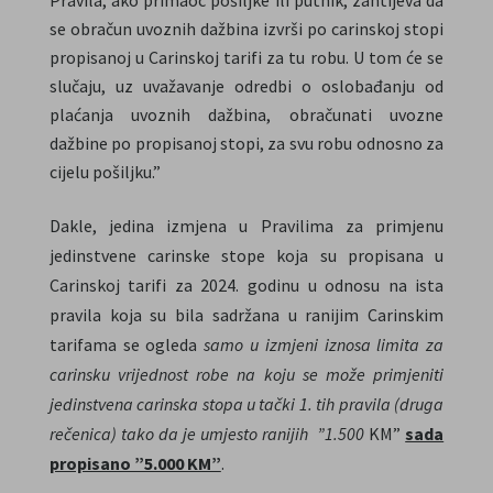
Pravila, ako primaoc pošiljke ili putnik, zahtijeva da
se obračun uvoznih dažbina izvrši po carinskoj stopi
propisanoj u Carinskoj tarifi za tu robu. U tom će se
slučaju, uz uvažavanje odredbi o oslobađanju od
plaćanja uvoznih dažbina, obračunati uvozne
dažbine po propisanoj stopi, za svu robu odnosno za
cijelu pošiljku.”
Dakle, jedina izmjena u Pravilima za primjenu
jedinstvene carinske stope koja su propisana u
Carinskoj tarifi za 2024. godinu u odnosu na ista
pravila koja su bila sadržana u ranijim Carinskim
tarifama se ogleda
samo u izmjeni iznosa limita za
carinsku vrijednost robe na koju se može primjeniti
jedinstvena carinska stopa u tački 1. tih pravila (druga
rečenica) tako da je umjesto ranijih ”1.500
KM”
sada
propisano ”5.000 KM”
.