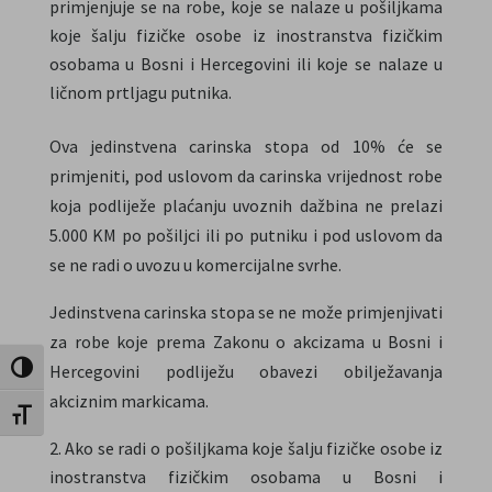
primjenjuje se na robe, koje se nalaze u pošiljkama
koje šalju fizičke osobe iz inostranstva fizičkim
osobama u Bosni i Hercegovini ili koje se nalaze u
ličnom prtljagu putnika.
Ova jedinstvena carinska stopa od 10% će se
primjeniti, pod uslovom da carinska vrijednost robe
koja podliježe plaćanju uvoznih dažbina ne prelazi
5.000 KM po pošiljci ili po putniku i pod uslovom da
se ne radi o uvozu u komercijalne svrhe.
Jedinstvena carinska stopa se ne može primjenjivati
za robe koje prema Zakonu o akcizama u Bosni i
Hercegovini podliježu obavezi obilježavanja
Uključi / isključi visoki kontrast
akciznim markicama.
Uključi / isključi veličinu fonta
Ako se radi o pošiljkama koje šalju fizičke osobe iz
inostranstva fizičkim osobama u Bosni i