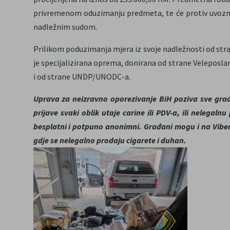
privremenom oduzimanju predmeta, te će protiv uvozni
nadležnim sudom.
Prilikom poduzimanja mjera iz svoje nadležnosti od st
je specijalizirana oprema, donirana od strane Velepos
i od strane UNDP/UNODC-a.
Uprava za neizravno oporezivanje BiH poziva sve građ
prijave svaki oblik utaje carine ili PDV-a, ili nelegaln
besplatni i potpuno anonimni.
Građani mogu i na Viber b
gdje se nelegalno prodaju cigarete i duhan.