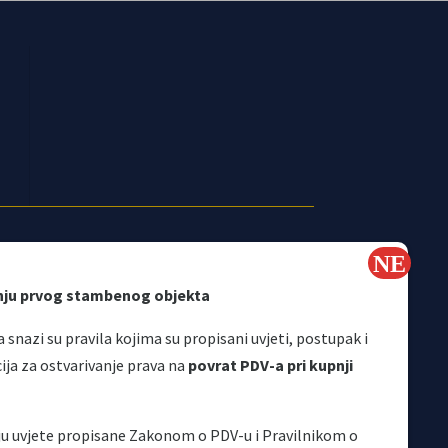
nju prvog stambenog objekta
 snazi su pravila kojima su propisani uvjeti, postupak i
a za ostvarivanje prava na
povrat PDV-a pri kupnji
Korisni linkovi
aju uvjete propisane Zakonom o PDV-u i Pravilnikom o