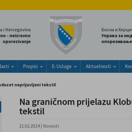
a i Hercegovina
Босна и Херце
tno - neizravno
Управа за ин
oporezivanje
опорезивање
lasti
Propisi
E-Usluge
Aktuelnosti
Ko
duzet neprijavljeni tekstil
Na graničnom prijelazu Klob
tekstil
21.02.2024
|
Novosti