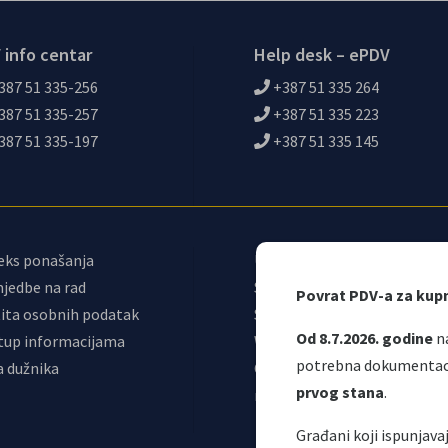
 info centar
Help desk – ePDV
387 51 335-256
+387 51 335 264
387 51 335-257
+387 51 335 223
387 51 335-197
+387 51 335 145
eks ponašanja
Upravni odbor
jedbe na rad
Sindikat
Povrat PDV-a za kup
ita osobnih podatak
Samostalni sindikat UNO
Od 8.7.2026. godine
na
tup informacijama
Webmail
potrebna dokumentacij
a dužnika
Odjeljenje za
prvog stana
.
makroekonomsku analizu
Građani koji ispunjav