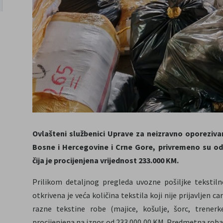
Ovlašteni službenici Uprave za neizravno oporeziva
Bosne i Hercegovine i Crne Gore, privremeno su oduz
čija je procijenjena vrijednost 233.000 KM.
Prilikom detaljnog pregleda uvozne pošiljke tekstiln
otkrivena je veća količina tekstila koji nije prijavljen
razne tekstine robe (majice, košulje, šorc, trenerke
procijenjena na iznos od 233.000,00 KM. Predmetna roba