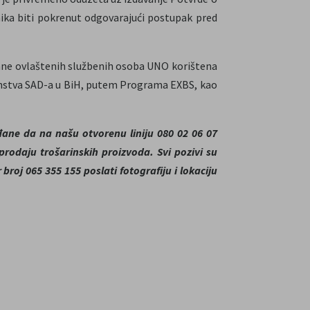
ka biti pokrenut odgovarajući postupak pred
rane ovlaštenih službenih osoba UNO korištena
lanstva SAD-a u BiH, putem Programa EXBS, kao
ane da na našu otvorenu liniju 080 02 06 07
u prodaju trošarinskih proizvoda. Svi pozivi su
roj 065 355 155 poslati fotografiju i lokaciju