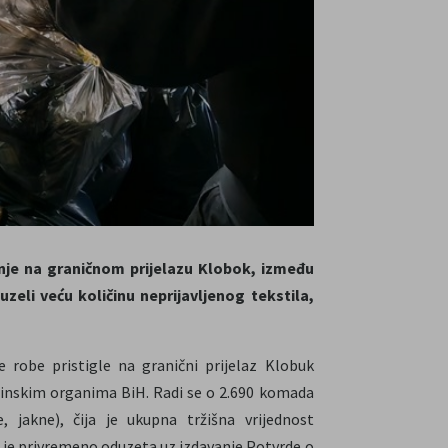
nje na graničnom prijelazu Klobok, između
eli veću količinu neprijavljenog tekstila,
e robe pristigle na granični prijelaz Klobuk
 carinskim organima BiH. Radi se o 2.690 komada
, jakne), čija je ukupna tržišna vrijednost
 je privremeno oduzeta uz izdavanje Potvrde o