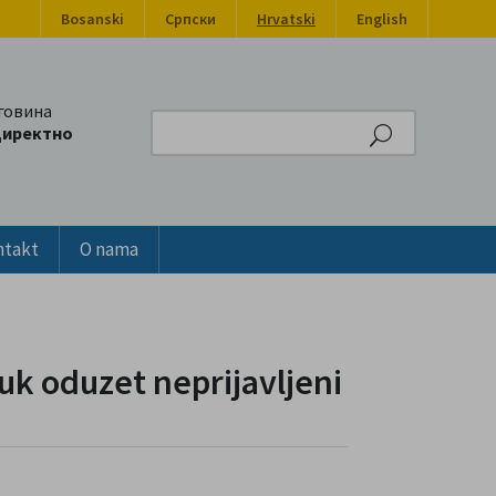
Bosanski
Српски
Hrvatski
English
говина
Search
директно
ntakt
O nama
uk oduzet neprijavljeni