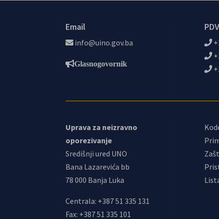
Email
PDV
info@uino.gov.ba
+
+
Glasnogovornik
+
Uprava za neizravno
Kod
oporezivanje
Prim
Središnji ured UNO
Zašt
Bana Lazarevića bb
Pris
78 000 Banja Luka
List
Centrala: +387 51 335 131
Fax: +387 51 335 101