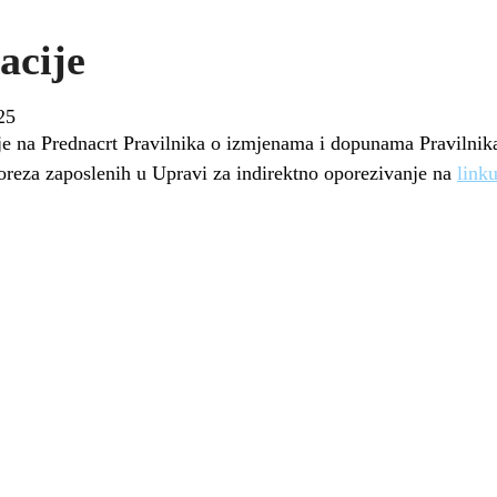
acije
25
je na Prednacrt Pravilnika o izmjenama i dopunama Pravilnika
oreza zaposlenih u Upravi za indirektno oporezivanje na
link