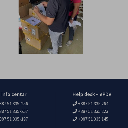
 info centar
Help desk – ePDV
387 51 335-256
+387 51 335 264
387 51 335-257
+387 51 335 223
387 51 335-197
+387 51 335 145