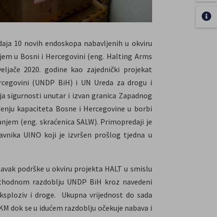
aja 10 novih endoskopa nabavljenih u okviru
žjem u Bosni i Hercegovini (eng. Halting Arms
ljače 2020. godine kao zajednički projekat
rcegovini (UNDP BiH) i UN Ureda za drogu i
ja sigurnosti unutar i izvan granica Zapadnog
đenju kapaciteta Bosne i Hercegovine u borbi
anjem (eng. skraćenica SALW). Primopredaji je
vnika UINO koji je izvršen prošlog tjedna u
avak podrške u okviru projekta HALT u smislu
rethodnom razdoblju UNDP BiH kroz navedeni
ksploziv i droge. Ukupna vrijednost do sada
KM dok se u idućem razdoblju očekuje nabava i