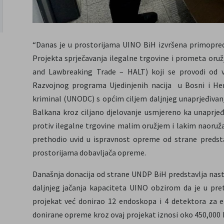
“Danas je u prostorijama UINO BiH izvršena primopred
Projekta sprječavanja ilegalne trgovine i prometa oru
and Lawbreaking Trade – HALT) koji se provodi od ve
Razvojnog programa Ujedinjenih nacija u Bosni i He
kriminal (UNODC) s općim ciljem daljnjeg unaprjeđivan
Balkana kroz ciljano djelovanje usmjereno ka unaprje
protiv ilegalne trgovine malim oružjem i lakim naoruž
prethodio uvid u ispravnost opreme od strane predsta
prostorijama dobavljača opreme.
Današnja donacija od strane UNDP BiH predstavlja nast
daljnjeg jačanja kapaciteta UINO obzirom da je u p
projekat već donirao 12 endoskopa i 4 detektora za e
donirane opreme kroz ovaj projekat iznosi oko 450,000 