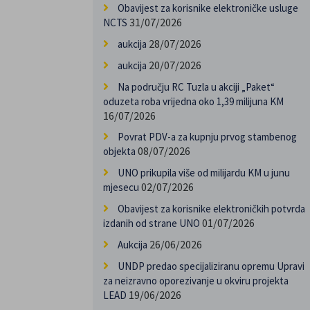
Obavijest za korisnike elektroničke usluge
31/07/2026
NCTS
28/07/2026
aukcija
20/07/2026
aukcija
Na području RC Tuzla u akciji „Paket“
oduzeta roba vrijedna oko 1,39 milijuna KM
16/07/2026
Povrat PDV-a za kupnju prvog stambenog
08/07/2026
objekta
UNO prikupila više od milijardu KM u junu
02/07/2026
mjesecu
Obavijest za korisnike elektroničkih potvrda
01/07/2026
izdanih od strane UNO
26/06/2026
Aukcija
UNDP predao specijaliziranu opremu Upravi
za neizravno oporezivanje u okviru projekta
19/06/2026
LEAD