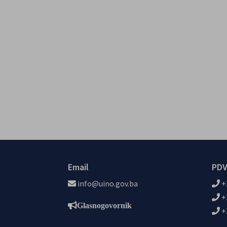
Email
PDV
info@uino.gov.ba
+
+
Glasnogovornik
+