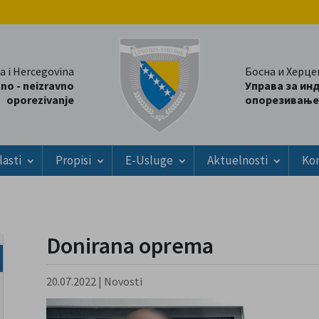
a i Hercegovina
Босна и Херце
tno - neizravno
Управа за ин
oporezivanje
опорезивање
lasti
Propisi
E-Usluge
Aktuelnosti
Ko
Donirana oprema
20.07.2022
|
Novosti