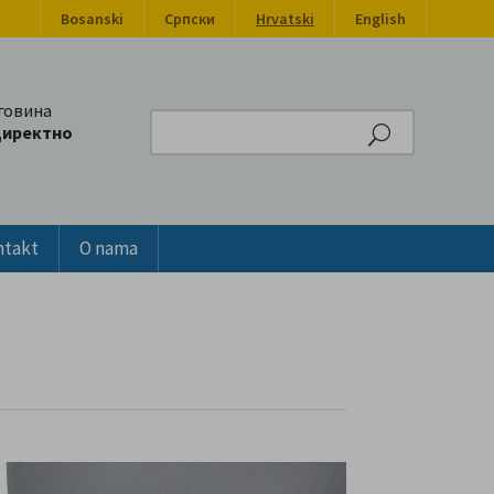
Bosanski
Српски
Hrvatski
English
говина
Search
директно
ntakt
O nama