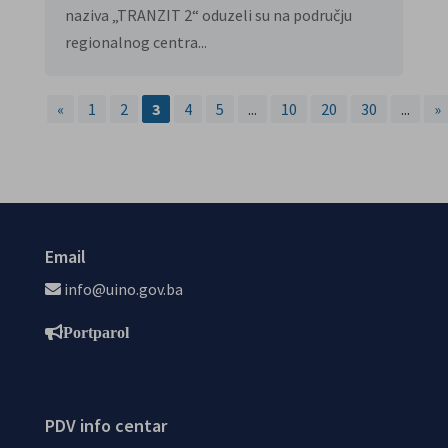
naziva „TRANZIT 2“ oduzeli su na području
regionalnog centra...
«
1
2
3
4
5
...
10
20
30
...
»
Email
info@uino.gov.ba
Portparol
PDV info centar