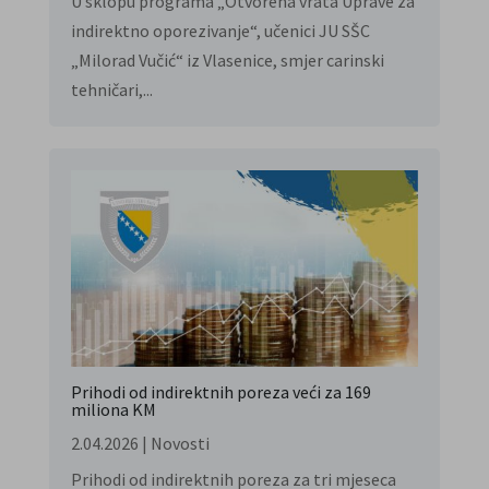
U sklopu programa „Otvorena vrata Uprave za
indirektno oporezivanje“, učenici JU SŠC
„Milorad Vučić“ iz Vlasenice, smjer carinski
tehničari,...
Prihodi od indirektnih poreza veći za 169
miliona KM
2.04.2026
|
Novosti
Prihodi od indirektnih poreza za tri mjeseca