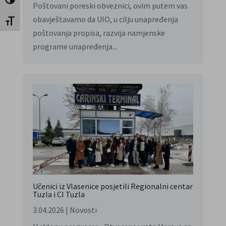
Toggle High Contrast
Poštovani poreski obveznici, ovim putem vas
obavještavamo da UIO, u cilju unapređenja
Toggle Font size
poštovanja propisa, razvija namjenske
programe unapređenja...
Učenici iz Vlasenice posjetili Regionalni centar
Tuzla i CI Tuzla
3.04.2026
|
Novosti