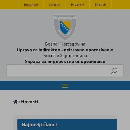
Bosanski
Српски
Hrvatski
English
Bosna i Hercegovina
Uprava za indirektno - neizravno oporezivanje
Босна и Херцеговина
Управа за индиректно опорезивање
Search
»
Novosti
Najnoviji članci