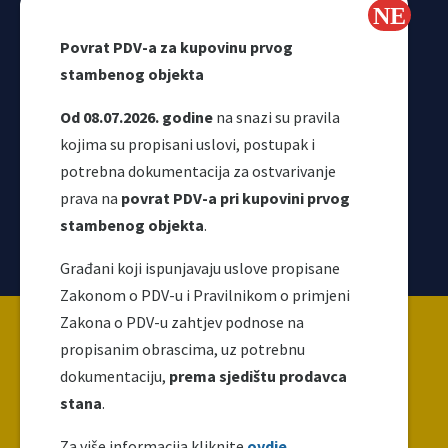
Webmail
Povrat PDV-a za kupovinu prvog
Odjeljenje za makroekonomsku analizu
stambenog objekta
Od 08.07.2026. godine
na snazi su pravila
kojima su propisani uslovi, postupak i
potrebna dokumentacija za ostvarivanje
prava na
povrat PDV-a pri kupovini prvog
stambenog objekta
.
Korisni linkovi
Građani koji ispunjavaju uslove propisane
Zakonom o PDV-u i Pravilnikom o primjeni
Copyright ©2026 Uprava za indirektno / neizravno
Zakona o PDV-u zahtjev podnose na
oporezivanje BiH
propisanim obrascima, uz potrebnu
dokumentaciju,
prema sjedištu prodavca
stana
.
Ova web stranica napravljena je i održava se uz
finansijsku podršku Evropske unije. Za njen sadržaj
Za više informacija kliknite
ovdje.