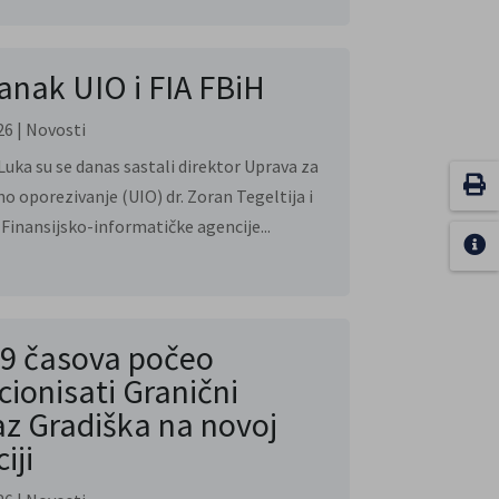
anak UIO i FIA FBiH
26
|
Novosti
Luka su se danas sastali direktor Uprava za
no oporezivanje (UIO) dr. Zoran Tegeltija i
 Finansijsko-informatičke agencije...
9 časova počeo
cionisati Granični
az Gradiška na novoj
iji