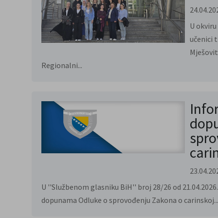
24.04.20
U okviru
učenici 
Mješovit
Regionalni...
Info
dop
spro
carin
23.04.20
U ''Službenom glasniku BiH'' broj 28/26 od 21.04.2026
dopunama Odluke o sprovođenju Zakona o carinskoj..