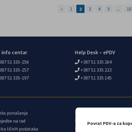
«
1
2
3
4
5
...
10
 info centar
Help Desk – ePDV
387 51 335-256
+387 51 335 264
387 51 335-257
+387 51 335 223
387 51 335-197
+387 51 335 145
eks ponašanja
Upravni odbor
jedbe na rad
Sindikat UIO
Povrat PDV-a za kup
ita ličnih podataka
Samostalni sindikat UIO