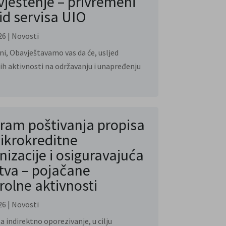
ještenje – privremeni
id servisa UIO
26
|
Novosti
i, Obavještavamo vas da će, usljed
ih aktivnosti na održavanju i unapređenju
ram poštivanja propisa
ikrokreditne
nizacije i osiguravajuća
tva – pojačane
rolne aktivnosti
26
|
Novosti
a indirektno oporezivanje, u cilju