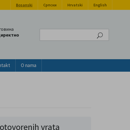
Bosanski
Српски
Hrvatski
English
говина
Search
директно
ntakt
O nama
otovorenih vrata