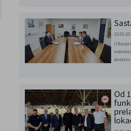
Sast
22.05.20
U Banja 
indirekt
direktor
Od 1
funk
prel
lokac