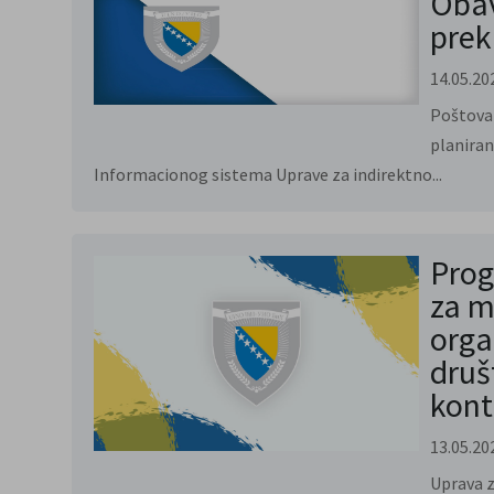
Obav
prek
14.05.20
Poštovan
planiran
Informacionog sistema Uprave za indirektno...
Prog
za m
orga
druš
kont
13.05.20
Uprava z