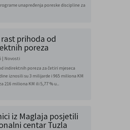
programe unapređenja poreske discipline za
i rast prihoda od
rektnih poreza
6
|
Novosti
od indirektnih poreza za četiri mjeseca
dine iznosili su 3 milijarde i 965 miliona KM
 za 216 miliona KM ili 5,77 % u...
ici iz Maglaja posjetili
onalni centar Tuzla