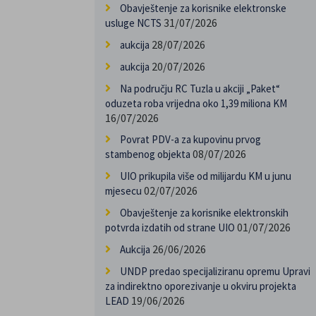
Obavještenje za korisnike elektronske
31/07/2026
usluge NCTS
28/07/2026
aukcija
20/07/2026
aukcija
Na području RC Tuzla u akciji „Paket“
oduzeta roba vrijedna oko 1,39 miliona KM
16/07/2026
Povrat PDV-a za kupovinu prvog
08/07/2026
stambenog objekta
UIO prikupila više od milijardu KM u junu
02/07/2026
mjesecu
Obavještenje za korisnike elektronskih
01/07/2026
potvrda izdatih od strane UIO
26/06/2026
Aukcija
UNDP predao specijaliziranu opremu Upravi
za indirektno oporezivanje u okviru projekta
19/06/2026
LEAD