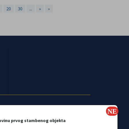
20
30
...
»
»
ovinu prvog stambenog objekta