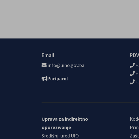
Email
PDV
info@uino.gov.ba
+
+
Portparol
+
Uprava za indirektno
Kod
oporezivanje
Prim
Središnji ured UIO
Zašt