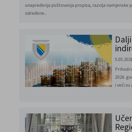
unapređenja poštovanja propisa, razvija namjenske 
određene...
Dalj
indi
5.05.202
Prihodi 
2026. go
i veći su
Učen
Regi