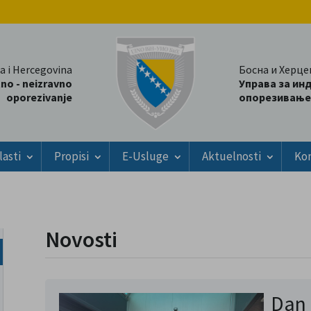
a i Hercegovina
Босна и Херце
tno - neizravno
Управа за ин
oporezivanje
опорезивање
lasti
Propisi
E-Usluge
Aktuelnosti
Ko
Novosti
Dan 