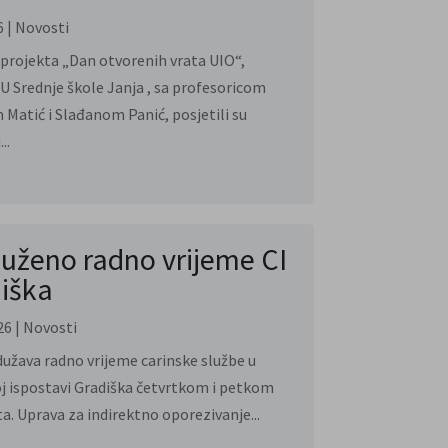
6
|
Novosti
 projekta „Dan otvorenih vrata UIO“,
JU Srednje škole Janja , sa profesoricom
 Matić i Slađanom Panić, posjetili su
..
uženo radno vrijeme CI
iška
26
|
Novosti
užava radno vrijeme carinske službe u
j ispostavi Gradiška četvrtkom i petkom
ta. Uprava za indirektno oporezivanje...