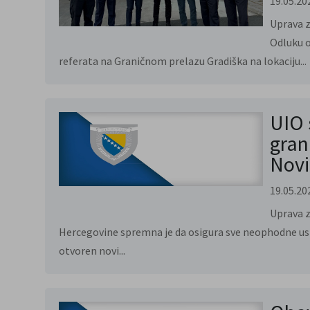
19.05.20
Uprava z
Odluku 
referata na Graničnom prelazu Gradiška na lokaciju...
UIO 
gran
Novi
19.05.20
Uprava z
Hercegovine spremna je da osigura sve neophodne us
otvoren novi...