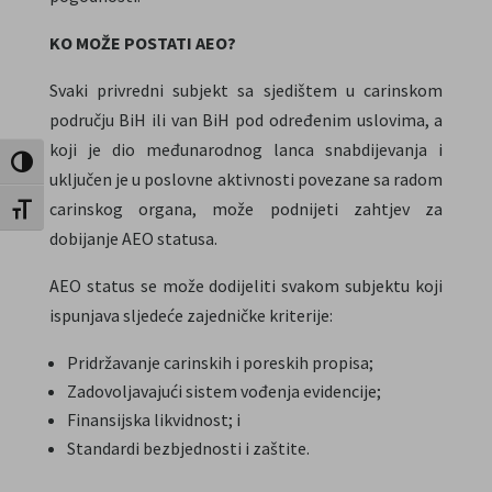
KO MOŽE POSTATI AEO?
Svaki privredni subjekt sa sjedištem u carinskom
području BiH ili van BiH pod određenim uslovima, a
koji je dio međunarodnog lanca snabdijevanja i
Toggle High Contrast
uključen je u poslovne aktivnosti povezane sa radom
carinskog organa, može podnijeti zahtjev za
Toggle Font size
dobijanje AEO statusa.
AEO status se može dodijeliti svakom subjektu koji
ispunjava sljedeće zajedničke kriterije:
Pridržavanje carinskih i poreskih propisa;
Zadovoljavajući sistem vođenja evidencije;
Finansijska likvidnost; i
Standardi bezbjednosti i zaštite.