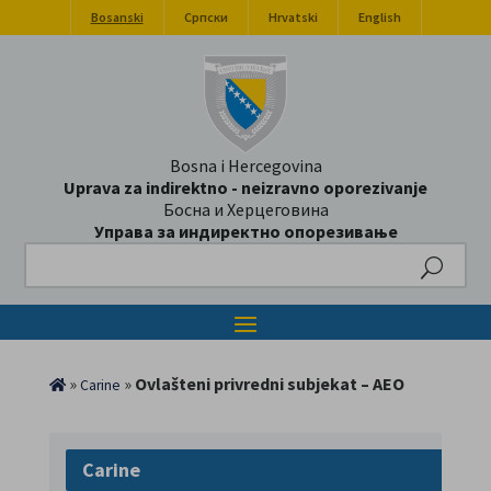
Bosanski
Српски
Hrvatski
English
Bosna i Hercegovina
Uprava za indirektno - neizravno oporezivanje
Босна и Херцеговина
Управа за индиректно опорезивање
Search
»
»
Ovlašteni privredni subjekat – AEO
Carine
Carine