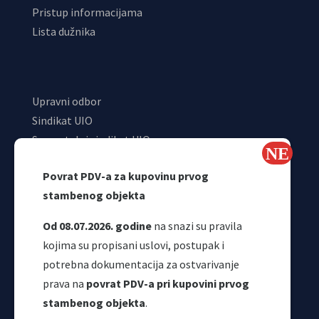
Pristup informacijama
Lista dužnika
Upravni odbor
Sindikat UIO
Samostalni sindikat UIO
Webmail
Povrat PDV-a za kupovinu prvog
Odjeljenje za makroekonomsku analizu
stambenog objekta
Od 08.07.2026. godine
na snazi su pravila
kojima su propisani uslovi, postupak i
potrebna dokumentacija za ostvarivanje
prava na
povrat PDV-a pri kupovini prvog
stambenog objekta
.
Korisni linkovi