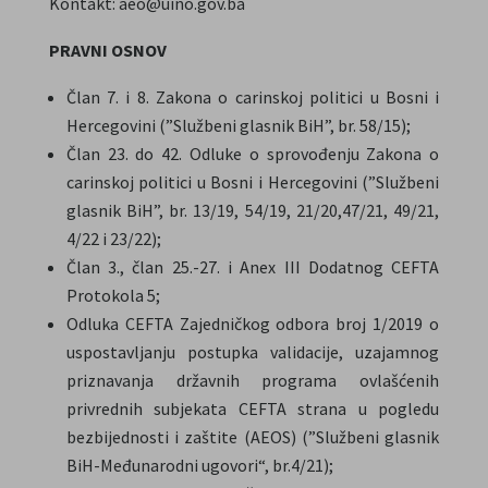
Kontakt: aeo@uino.gov.ba
PRAVNI OSNOV
Član 7. i 8. Zakona o carinskoj politici u Bosni i
Hercegovini (”Službeni glasnik BiH”, br. 58/15);
Član 23. do 42. Odluke o sprovođenju Zakona o
carinskoj politici u Bosni i Hercegovini (”Službeni
glasnik BiH”, br. 13/19, 54/19, 21/20,47/21, 49/21,
4/22 i 23/22);
Član 3., član 25.-27. i Anex III Dodatnog CEFTA
Protokola 5;
Odluka CEFTA Zajedničkog odbora broj 1/2019 o
uspostavljanju postupka validacije, uzajamnog
priznavanja državnih programa ovlašćenih
privrednih subjekata CEFTA strana u pogledu
bezbijednosti i zaštite (AEOS) (”Službeni glasnik
BiH-Međunarodni ugovori“, br.4/21);