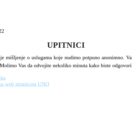
22
UPITNICI
 svoje mišljenje o uslugama koje nudimo potpuno anonimno. V
. Molimo Vas da odvojite nekoliko minuta kako biste odgovoril
ika
nika web stranicom UNO