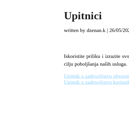
Upitnici
written by dzenan.k
|
26/05/20
Iskoristite priliku i izrazite
cilju poboljšanja naših usluga
Upitnik o zadovoljstvu obvezn
Upitnik o zadovoljstvu koris