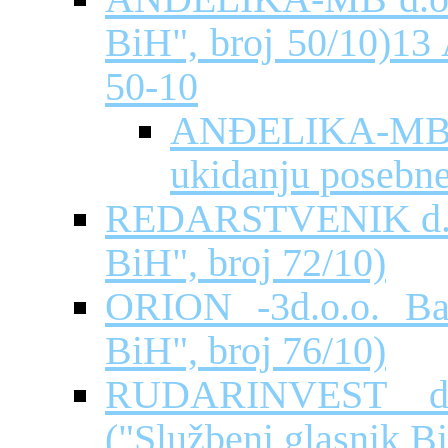
BiH", broj 50/10)1
50-10
ANĐELIKA-MB d.
ukidanju posebn
REDARSTVENIK d.o.o
BiH", broj 72/10)
ORION -3d.o.o. Ban
BiH", broj 76/10)
RUDARINVEST d.o
("Službeni glasnik Bi