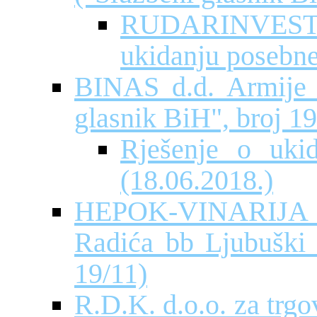
RUDARINVEST d.
ukidanju posebn
BINAS d.d. Armije 
glasnik BiH", broj 19
Rješenje o uki
(18.06.2018.)
HEPOK-VINARIJA L
Radića bb Ljubuški 
19/11)
R.D.K. d.o.o. za trg