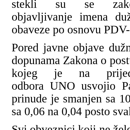
stekli su se zak
objavljivanje imena du
obaveze po osnovu PDV-a,
Pored javne objave duž
dopunama Zakona o postu
kojeg je na prij
odbora UNO usvojio Pa
prinude je smanjen sa 10
sa 0,06 na 0,04 posto sv
Svi obveznici koji ne žele