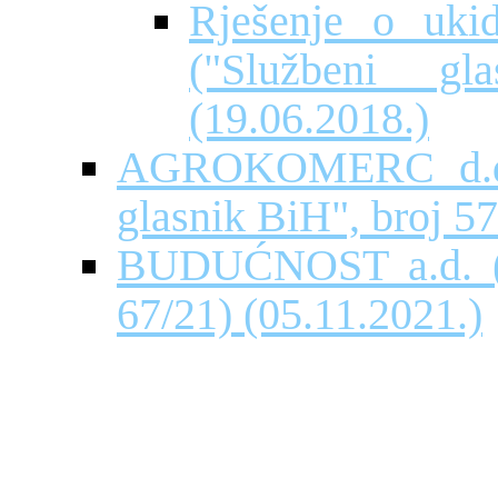
Rješenje o uki
("Službeni g
(19.06.2018.)
AGROKOMERC d.d. 
glasnik BiH", broj 57
BUDUĆNOST a.d. ("S
67/21) (05.11.2021.)