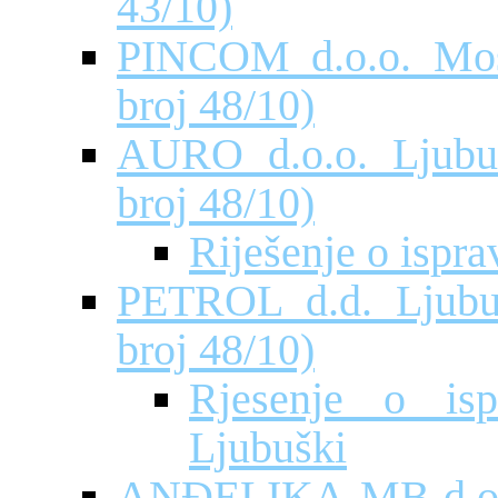
43/10)
PINCOM d.o.o. Most
broj 48/10)
AURО d.o.o. Ljubuš
broj 48/10)
Riješenje o ispr
PETROL d.d. Ljubuš
broj 48/10)
Rjesenje o is
Ljubuški
ANĐELIKA-MB d.o.o.