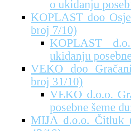
o ukidanju pose
KOPLAST doo Osječa
broj 7/10)
KOPLAST d.o.
ukidanju posebn
VEKO doo Gračanic
broj 31/10)
VEKO d.o.o. Gra
posebne šeme du
MIJA d.o.o. Čitluk 