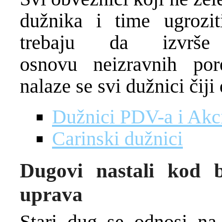
dužnika i time ugrozit
trebaju da izvrš
osnovu neizravnih po
nalaze se svi dužnici čij
Dužnici PDV-a i Akc
Carinski dužnici
Dugovi nastali kod bi
uprava
Stari dug se odnosi na