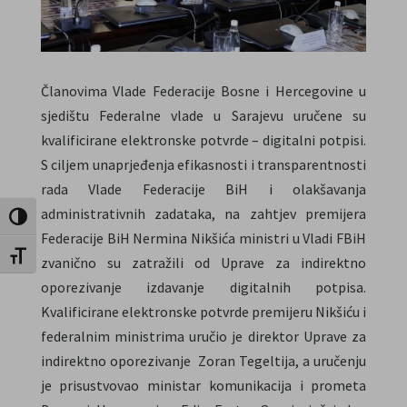
Članovima Vlade Federacije Bosne i Hercegovine u
sjedištu Federalne vlade u Sarajevu uručene su
kvalificirane elektronske potvrde – digitalni potpisi.
S ciljem unaprjeđenja efikasnosti i transparentnosti
rada Vlade Federacije BiH i olakšavanja
administrativnih zadataka, na zahtjev premijera
Toggle High Contrast
Federacije BiH Nermina Nikšića ministri u Vladi FBiH
Toggle Font size
zvanično su zatražili od Uprave za indirektno
oporezivanje izdavanje digitalnih potpisa.
Kvalificirane elektronske potvrde premijeru Nikšiću i
federalnim ministrima uručio je direktor Uprave za
indirektno oporezivanje Zoran Tegeltija, a uručenju
je prisustvovao ministar komunikacija i prometa