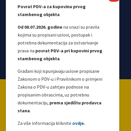
Povrat PDV-a za kupovinu prvog
Odjeljenje za makroekonomsku analizu
stambenog objekta
Od 08.07.2026. godine
na snazi su pravila
kojima su propisani uslovi, postupak i
potrebna dokumentacija za ostvarivanje
prava na
povrat PDV-a pri kupovini prvog
stambenog objekta
.
Korisni linkovi
Građani koji ispunjavaju uslove propisane
Zakonom o PDV-u i Pravilnikom o primjeni
Copyright ©2026 Uprava za indirektno / neizravno
Zakona o PDV-u zahtjev podnose na
oporezivanje BiH
propisanim obrascima, uz potrebnu
dokumentaciju,
prema sjedištu prodavca
stana
.
Ova web stranica napravljena je i održava se uz
finansijsku podršku Evropske unije. Za njen sadržaj
Za više informacija kliknite
ovdje.
isključivo je odgovoran UIO i ne odražava nužno