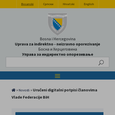
Bosanski
Српски
Hrvatski
English
Bosna i Hercegovina
Uprava za indirektno - neizravno oporezivanje
Босна и Херцеговина
Управа за индиректно опорезивање
Search
»
»
Uručeni digitalni potpisi članovima
Novosti
Vlade Federacije BiH