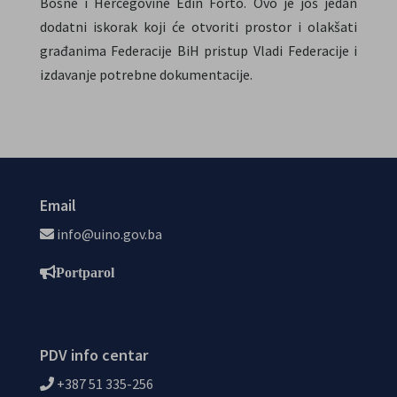
Bosne i Hercegovine Edin Forto. Ovo je još jedan
dodatni iskorak koji će otvoriti prostor i olakšati
građanima Federacije BiH pristup Vladi Federacije i
izdavanje potrebne dokumentacije.
Email
info@uino.gov.ba
Portparol
PDV info centar
+387 51 335-256