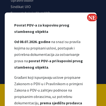
Upravni odbor
Sindikat UIO
Samostalni sindikat UIO
Webmail
Povrat PDV-a za kupovinu prvog
Odjeljenje za makroekonomsku analizu
stambenog objekta
Od 08.07.2026. godine
na snazi su pravila
kojima su propisani uslovi, postupak i
potrebna dokumentacija za ostvarivanje
prava na
povrat PDV-a pri kupovini prvog
stambenog objekta
.
Korisni linkovi
Građani koji ispunjavaju uslove propisane
Zakonom o PDV-u i Pravilnikom o primjeni
Copyright ©2026 Uprava za indirektno / neizravno
Zakona o PDV-u zahtjev podnose na
oporezivanje BiH
propisanim obrascima, uz potrebnu
dokumentaciju,
prema sjedištu prodavca