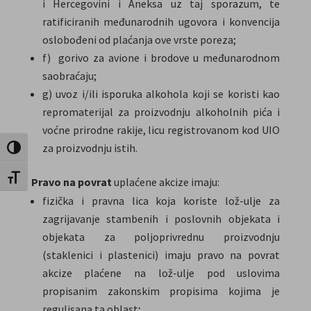
i Hercegovini i Aneksa uz taj sporazum, te
ratificiranih međunarodnih ugovora i konvencija
oslobođeni od plaćanja ove vrste poreza;
f) gorivo za avione i brodove u međunarodnom
saobraćaju;
g) uvoz i/ili isporuka alkohola koji se koristi kao
repromaterijal za proizvodnju alkoholnih pića i
voćne prirodne rakije, licu registrovanom kod UIO
za proizvodnju istih.
Toggle High Contrast
Toggle Font size
Pravo na povrat
uplaćene akcize imaju:
fizička i pravna lica koja koriste lož-ulje za
zagrijavanje stambenih i poslovnih objekata i
objekata za poljoprivrednu proizvodnju
(staklenici i plastenici) imaju pravo na povrat
akcize plaćene na lož-ulje pod uslovima
propisanim zakonskim propisima kojima je
regulisana ta oblast;