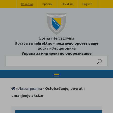
Bosanski
Српски
Hrvatski
English
Bosna i Hercegovina
Uprava za indirektno - neizravno oporezivanje
Босна и Херцеговина
Управа за индиректно опорезивање
Search
»
»
Oslobađanje, povrat i
Akciza i putarina
umanjenje akcize