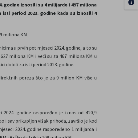
 godine iznosili su 4 milijarde i 497 miliona
 isti period 2023. godine kada su iznosili 4
69 miliona KM.
snicima u prvih pet mjeseci 2024. godine, a to su
e i 627 miliona KM i veći su za 467 miliona KM u
i dobili za isti period 2023. godine.
irektnih poreza što je za 9 milion KM više u
E
eci 2024. godine raspoređen je iznos od 420,9
o i sav prikupljen višak prihoda, završio je kod
 mjeseci 2024. godine raspoređeno 1 milijarda i
 KM i Brčko distriktu 109 milion KM.