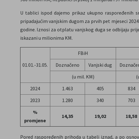
U tablici ispod dajemo prikaz ukupno raspoređenih sr
pripadajućim vanjskim dugom za prvih pet mjeseci 2024
godine. Iznosi za otplatu vanjskog duga se odbijaju prij
iskazani u milionima KM.
FBiH
01.01.-31.05.
Doznačeno
Vanjski dug
Doznače
(u mil. KM)
(
2024
1.463
405
834
2023
1.280
340
703
%
14,35
19,02
18,58
promjene
Pored raspoređenih prihoda u tabeli iznad, a po osnov