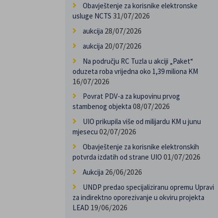
Obavještenje za korisnike elektronske
31/07/2026
usluge NCTS
28/07/2026
aukcija
20/07/2026
aukcija
Na području RC Tuzla u akciji „Paket“
oduzeta roba vrijedna oko 1,39 miliona KM
16/07/2026
Povrat PDV-a za kupovinu prvog
08/07/2026
stambenog objekta
UIO prikupila više od milijardu KM u junu
02/07/2026
mjesecu
Obavještenje za korisnike elektronskih
01/07/2026
potvrda izdatih od strane UIO
26/06/2026
Aukcija
UNDP predao specijaliziranu opremu Upravi
za indirektno oporezivanje u okviru projekta
19/06/2026
LEAD