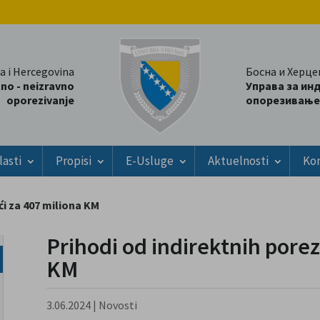
a i Hercegovina
Босна и Херце
tno - neizravno
Управа за ин
oporezivanje
опорезивање
lasti
Propisi
E-Usluge
Aktuelnosti
Ko
ći za 407 miliona KM
Prihodi od indirektnih porez
KM
3.06.2024
|
Novosti