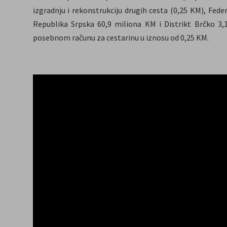
izgradnju i rekonstrukciju drugih cesta (0,25 KM), Fede
Republika Srpska 60,9 miliona KM i Distrikt Brčko 3,
posebnom računu za cestarinu u iznosu od 0,25 KM.