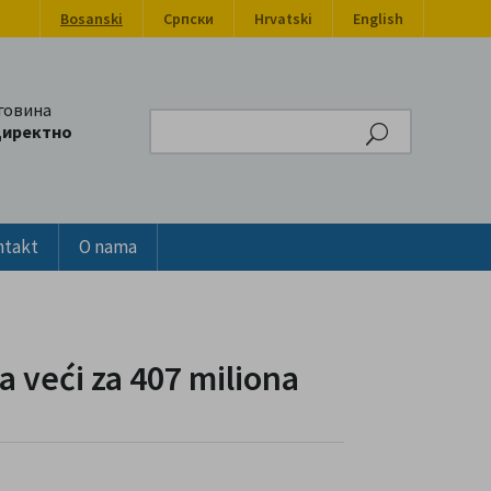
Bosanski
Српски
Hrvatski
English
говина
Search
директно
ntakt
O nama
a veći za 407 miliona