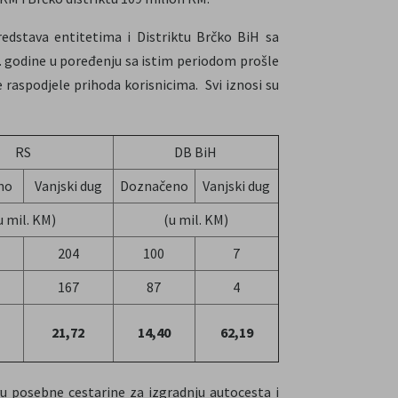
edstava entitetima i Distriktu Brčko BiH sa
. godine u poređenju sa istim periodom prošle
e raspodjele prihoda korisnicima. Svi iznosi su
RS
DB BiH
no
Vanjski dug
Doznačeno
Vanjski dug
u mil. KM)
(u mil. KM)
204
100
7
167
87
4
21,72
14,40
62,19
u posebne cestarine za izgradnju autocesta i