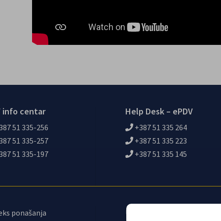
 info centar
Help Desk – ePDV
387 51 335-256
+387 51 335 264
387 51 335-257
+387 51 335 223
387 51 335-197
+387 51 335 145
eks ponašanja
Upravni odbor