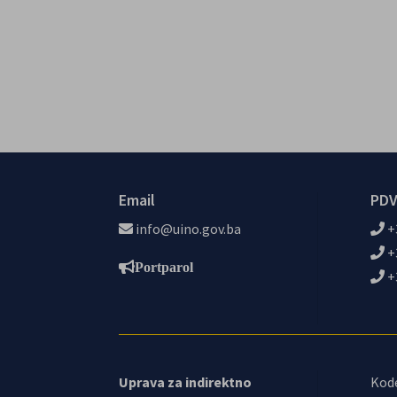
Email
PDV
info@uino.gov.ba
+
+
Portparol
+
Uprava za indirektno
Kod