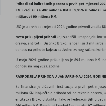
Prihodi od indirektnih poreza u prvih pet mjeseci 2024.
KM i veći su za 407 miliona KM ili 9,95% u odnosu na
milijarde i 90 miliona KM
.
UIO je u prvih pet mjeseci 2024. godine privredi vratila 8
Neto prikupljeni prihodi
koji su otišli u raspodjelu kori
država, entiteti i Distrikt Brčko, iznosili su 3 milijard
odnosu na prihode koje su sa Jedinstvenog računa korisnic
U maju 2024. godine prikupljeno je 894 miliona KM ind
odnosu na maj 2023. godine.
RASPODJELA PRIHODA U JANUARU-MAJ 2024. GODIN
Za finansiranje državnih institucija u prvih pet mjes
miliona KM. Najveći dio prihoda od indirektnih poreza, ka
entiteta i Brčko distrikta. Tako je Federaciji BiH u pet
960 milion KM, Republici Srpskoj 1 milijarda i 97 miliona