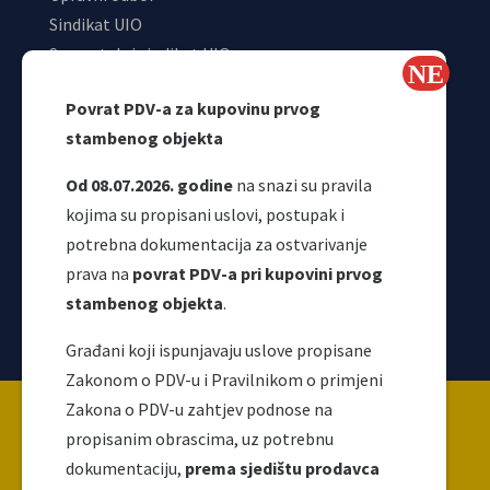
Sindikat UIO
Samostalni sindikat UIO
Webmail
Povrat PDV-a za kupovinu prvog
Odjeljenje za makroekonomsku analizu
stambenog objekta
Od 08.07.2026. godine
na snazi su pravila
kojima su propisani uslovi, postupak i
potrebna dokumentacija za ostvarivanje
prava na
povrat PDV-a pri kupovini prvog
stambenog objekta
.
Korisni linkovi
Građani koji ispunjavaju uslove propisane
Zakonom o PDV-u i Pravilnikom o primjeni
Copyright ©2026 Uprava za indirektno / neizravno
Zakona o PDV-u zahtjev podnose na
oporezivanje BiH
propisanim obrascima, uz potrebnu
dokumentaciju,
prema sjedištu prodavca