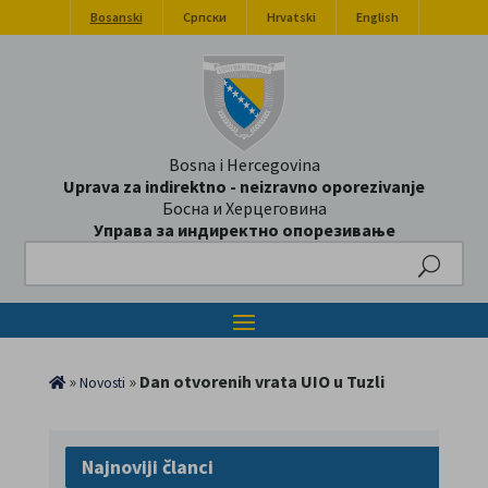
Bosanski
Српски
Hrvatski
English
Bosna i Hercegovina
Uprava za indirektno - neizravno oporezivanje
Босна и Херцеговина
Управа за индиректно опорезивање
Search
»
»
Dan otvorenih vrata UIO u Tuzli
Novosti
Najnoviji članci