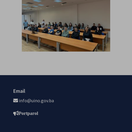
Email
info@uino.gov.ba
Portparol