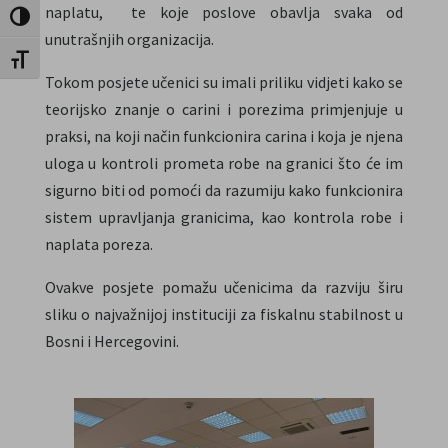
naplatu, te koje poslove obavlja svaka od
Toggle High Contrast
unutrašnjih organizacija.
Toggle Font size
Tokom posjete učenici su imali priliku vidjeti kako se
teorijsko znanje o carini i porezima primjenjuje u
praksi, na koji način funkcionira carina i koja je njena
uloga u kontroli prometa robe na granici što će im
sigurno biti od pomoći da razumiju kako funkcionira
sistem upravljanja granicima, kao kontrola robe i
naplata poreza.
Ovakve posjete pomažu učenicima da razviju širu
sliku o najvažnijoj instituciji za fiskalnu stabilnost u
Bosni i Hercegovini.