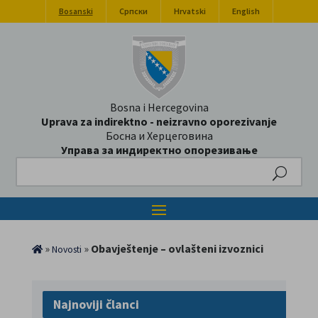
Bosanski
Српски
Hrvatski
English
Bosna i Hercegovina
Uprava za indirektno - neizravno oporezivanje
Босна и Херцеговина
Управа за индиректно опорезивање
Search
»
»
Obavještenje – ovlašteni izvoznici
Novosti
Najnoviji članci