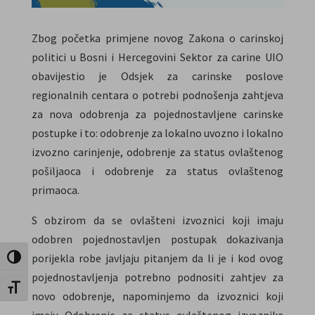
Zbog početka primjene novog Zakona o carinskoj
politici u Bosni i Hercegovini Sektor za carine UIO
obavijestio je Odsjek za carinske poslove
regionalnih centara o potrebi podnošenja zahtjeva
za nova odobrenja za pojednostavljene carinske
postupke i to: odobrenje za lokalno uvozno i lokalno
izvozno carinjenje, odobrenje za status ovlaštenog
pošiljaoca i odobrenje za status ovlaštenog
primaoca.
S obzirom da se ovlašteni izvoznici koji imaju
odobren pojednostavljen postupak dokazivanja
porijekla robe javljaju pitanjem da li je i kod ovog
Toggle High Contrast
pojednostavljenja potrebno podnositi zahtjev za
Toggle Font size
novo odobrenje, napominjemo da izvoznici koji