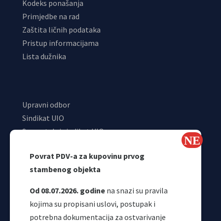
Kodeks ponašanja
Primjedbe na rad
Zaštita ličnih podataka
Pristup informacijama
Lista dužnika
Upravni odbor
Sindikat UIO
Samostalni sindikat UIO
Webmail
Povrat PDV-a za kupovinu prvog
Odjeljenje za makroekonomsku analizu
stambenog objekta
Od 08.07.2026. godine
na snazi su pravila
kojima su propisani uslovi, postupak i
potrebna dokumentacija za ostvarivanje