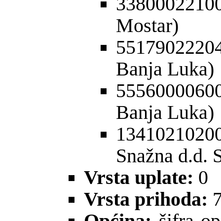
33800022100
Mostar)
55179022204
Banja Luka)
555600006
Banja Luka)
1341021020
Snažna d.d. 
Vrsta uplate:
0
Vrsta prihoda:
7
Op
ć
ina:
šifra op