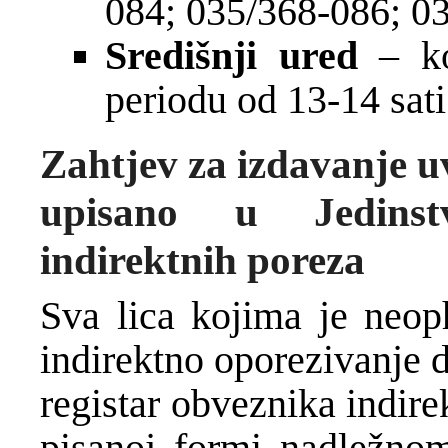
084; 035/368-086; 0
Središnji ured
– k
periodu od 13-14 sati
Zahtjev za izdavanje u
upisano u Jedinstv
indirektnih poreza
Sva lica kojima je neop
indirektno oporezivanje d
registar obveznika indir
pisanoj formi nadležno