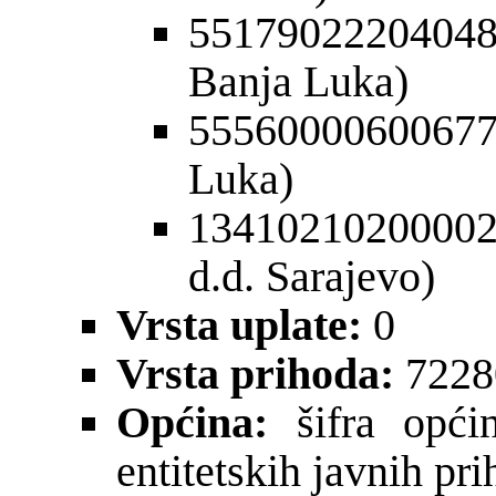
5517902220404
Banja Luka)
55560000600677
Luka)
13410210200002
d.d. Sarajevo)
Vrsta uplate:
0
Vrsta prihoda:
7228
Općina:
šifra općin
entitetskih javnih pr