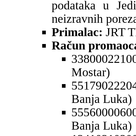
podataka u Jedi
neizravnih porez
Primalac:
JRT 
Račun promaoc
33800022100
Mostar)
55179022204
Banja Luka)
555600006
Banja Luka)