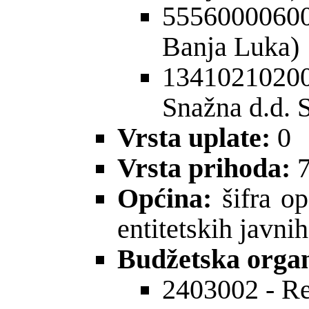
555600006
Banja Luka)
1341021020
Snažna d.d. 
Vrsta uplate:
0
Vrsta prihoda:
7
Op
ć
ina:
šifra op
entitetskih javni
Budžetska organ
2403002 - Re