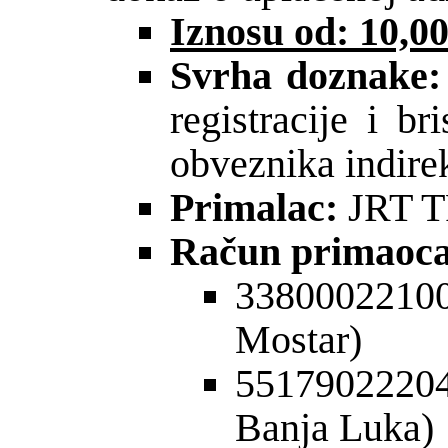
Iznos
u od
: 10,
Svrha
doznake
:
registracije i br
obveznika indire
Primalac:
JRT 
Račun primaoca
33800022100
Mostar)
55179022204
Banja Luka)