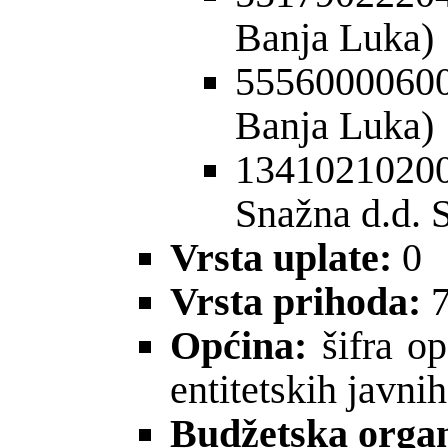
Banja Luka)
555600006
Banja Luka)
1341021020
Snažna d.d. 
Vrsta uplate:
0
Vrsta prihoda:
7
Općina:
šifra op
entitetskih javni
Budžetska organ