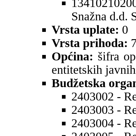
1341021020
Snažna d.d. 
Vrsta uplate:
0
Vrsta prihoda:
7
Općina:
šifra op
entitetskih javni
Budžetska organ
2403002 - Re
2403003 - Re
2403004 - Re