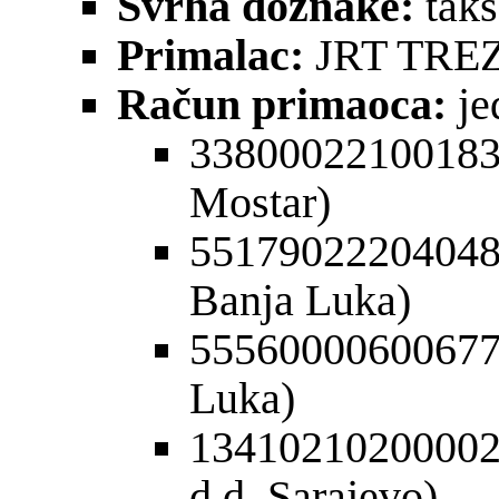
Svrha doznake:
taks
Primalac:
JRT TRE
Račun primaoca:
je
3380002210018
Mostar)
5517902220404
Banja Luka)
55560000600677
Luka)
13410210200002
d.d. Sarajevo)