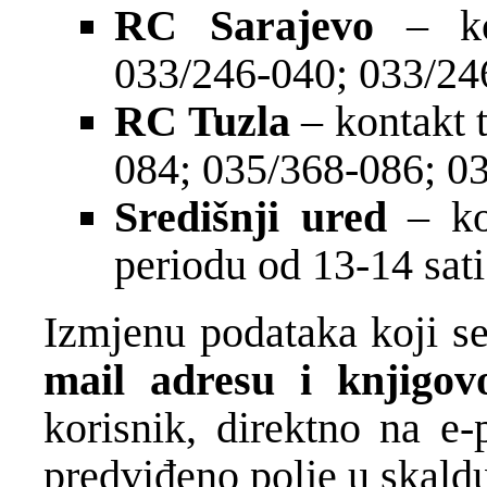
RC Sarajevo
– ko
033/246-040; 033/24
RC Tuzla
– kontakt 
084; 035/368-086; 0
Središnji ured
– ko
periodu od 13-14 sati
Izmjenu podataka koji s
mail adresu i knjigov
korisnik, direktno na e
predviđeno polje u skald