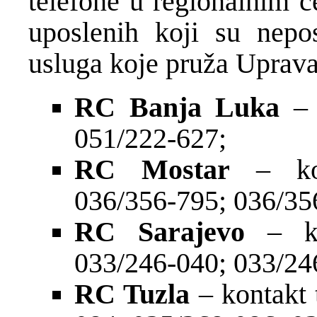
telefone u regionalnim c
uposlenih koji su nepo
usluga koje pruža Uprava
RC Banja Luka
–
051/222-627;
RC Mostar
– ko
036/356-795; 036/35
RC Sarajevo
– k
033/246-040; 033/24
RC Tuzla
– kontakt