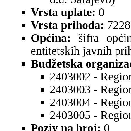
Vrsta uplate:
0
Vrsta prihoda:
7228
Općina:
šifra općin
entitetskih javnih pr
Budžetska organizac
2403002 - Region
2403003 - Region
2403004 - Region
2403005 - Region
Poziv na broj:
0