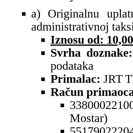
a) Originalnu upla
administrativnoj taksi
Iznosu od: 10,
Svrha doznake
podataka
Primalac:
JRT 
Račun primaoca
33800022100
Mostar)
55179022204