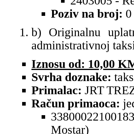
2403005 - Re
Poziv na broj:
0
b) Originalnu upla
administrativnoj taksi
Iznosu od: 10,00 K
Svrha doznake:
taks
Primalac:
JRT TRE
Račun primaoca:
je
3380002210018
Mostar)