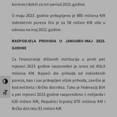
korisnici dobili za isti period 2022. godine.
U maju 2023. godine prikupljeno je 885 miliona KM
indirektnih poreza što je za 58 milion KM više u
odnosu na maj 2022. godine.
RASPODJELA PRIHODA U JANUARU-MAJ 2023.
GODINE
Za finansiranje državnih institucija u prvih pet
mjeseci 2023. godine raspoređen je iznos od 416,9
miliona KM. Najveći dio prihoda od indirektnih
poreza, kao i sav prikupljen višak prihoda, završio je
Toggle High Contrast
kod entiteta i Brčko distrikta. Tako je Federaciji BiH
Toggle Font size
u pet mjeseci 2023. godine raspoređeno 1 milijarda i
620 milion KM, Republici Srpskoj 870 miliona KM i
Brčko distrktu 91 milion KM.