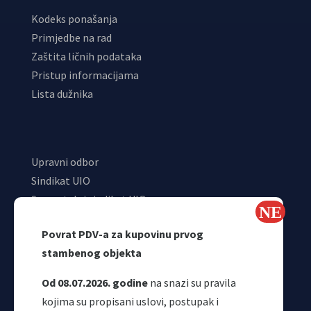
Kodeks ponašanja
Primjedbe na rad
Zaštita ličnih podataka
Pristup informacijama
Lista dužnika
Upravni odbor
Sindikat UIO
Samostalni sindikat UIO
Webmail
Povrat PDV-a za kupovinu prvog
Odjeljenje za makroekonomsku analizu
stambenog objekta
Od 08.07.2026. godine
na snazi su pravila
kojima su propisani uslovi, postupak i