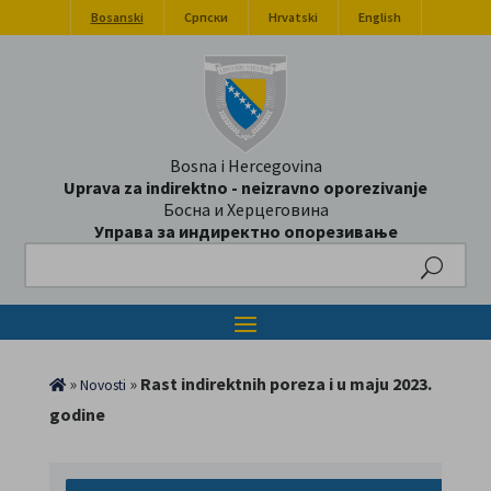
Bosanski
Српски
Hrvatski
English
Bosna i Hercegovina
Uprava za indirektno - neizravno oporezivanje
Босна и Херцеговина
Управа за индиректно опорезивање
Search
»
»
Rast indirektnih poreza i u maju 2023.
Novosti
godine