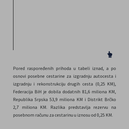
(u mil. KM)
(u mil. KM)
(
2023
1,280
340
703
167
8
2022
1,377
197
767
93
8
%
-7.07
72.73
-8.35
79.64
1
promjene
Pored raspoređenih prihoda u tabeli iznad, a po
osnovi posebne cestarine za izgradnju autocesta i
izgradnju i rekonstrukciju drugih cesta (0,25 KM),
Federacija BiH je dobila dodatnih 81,6 miliona KM,
Republika Srpska 53,9 miliona KM i Distrikt Brčko
2,7 miliona KM. Razlika predstavlja rezervu na
posebnom računu za cestarinu u iznosu od 0,25 KM.