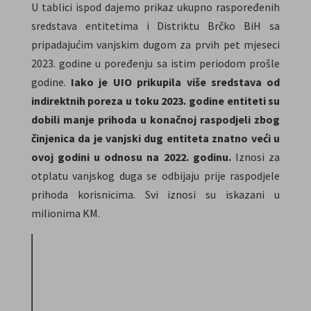
U tablici ispod dajemo prikaz ukupno raspoređenih
sredstava entitetima i Distriktu Brčko BiH sa
pripadajućim vanjskim dugom za prvih pet mjeseci
2023. godine u poređenju sa istim periodom prošle
godine.
Iako je UIO prikupila više sredstava od
indirektnih poreza u toku 2023. godine entiteti su
dobili manje prihoda u konačnoj raspodjeli zbog
činjenica da je vanjski dug entiteta znatno veći u
ovoj godini u odnosu na 2022. godinu.
Iznosi za
otplatu vanjskog duga se odbijaju prije raspodjele
prihoda korisnicima. Svi iznosi su iskazani u
milionima KM.
FBiH
RS
D
Spoljni
Spoljni
01.01.-31.05.
Doznačeno
Doznačeno
D
dug
dug