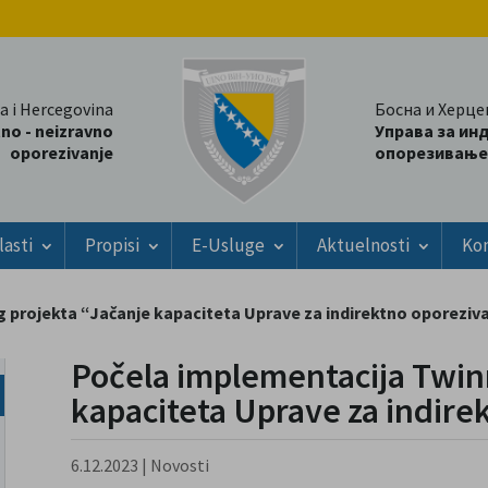
a i Hercegovina
Босна и Херце
tno - neizravno
Управа за ин
oporezivanje
опорезивање
lasti
Propisi
E-Usluge
Aktuelnosti
Ko
 projekta “Jačanje kapaciteta Uprave za indirektno oporeziv
Počela implementacija Twin
kapaciteta Uprave za indire
6.12.2023
|
Novosti