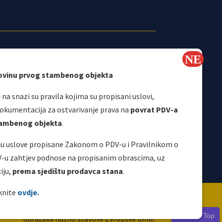
ovinu prvog stambenog objekta
e
na snazi su pravila kojima su propisani uslovi,
Korisni linkovi
okumentacija za ostvarivanje prava na
povrat PDV-a
stambenog objekta
.
aju uslove propisane Zakonom o PDV-u i Pravilnikom o
V-u zahtjev podnose na propisanim obrascima, uz
iju,
prema sjedištu prodavca stana
.
ravljena je i održava se uz finansijsku podršku
iknite
ovdje.
Za njen sadržaj isključivo je odgovoran UIO i ne
Back To Top
odražava nužno stavove Evropske unije.