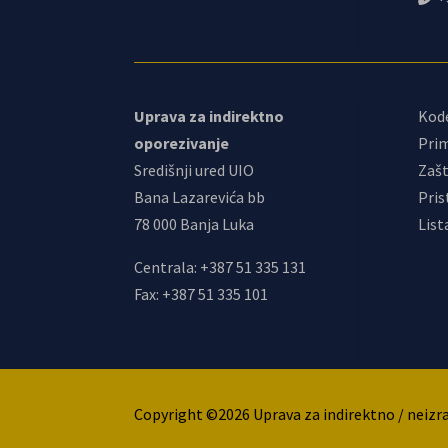
Uprava za indirektno
Kod
oporezivanje
Prim
Središnji ured UIO
Zašt
Bana Lazarevića bb
Pris
78 000 Banja Luka
List
Centrala: +387 51 335 131
Fax: +387 51 335 101
Copyright ©2026 Uprava za indirektno / neizr