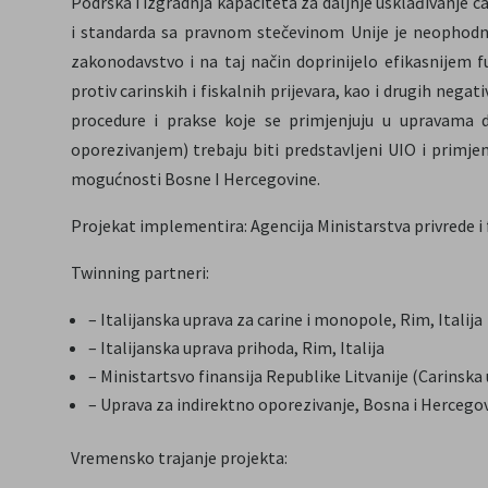
Podrška i izgradnja kapaciteta za daljnje usklađivanje 
i standarda sa pravnom stečevinom Unije je neophodna k
zakonodavstvo i na taj način doprinijelo efikasnijem 
protiv carinskih i fiskalnih prijevara, kao i drugih nega
procedure i prakse koje se primjenjuju u upravama d
oporezivanjem) trebaju biti predstavljeni UIO i primjen
mogućnosti Bosne I Hercegovine.
Projekat implementira: Agencija Ministarstva privrede i f
Twinning partneri:
– Italijanska uprava za carine i monopole, Rim, Italija
– Italijanska uprava prihoda, Rim, Italija
– Ministartsvo finansija Republike Litvanije (Carinska u
– Uprava za indirektno oporezivanje, Bosna i Hercego
Vremensko trajanje projekta: