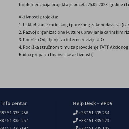
Implementacija projekta je počela 25.09.2023. godine i tr
Aktivnosti projekta:
Usklađivanje carinskog i poreznog zakonodavstva (cari
Razvoj organizacione kulture upravljanja carinskim ri
Podrška Odjeljenju za internu reviziju UIO
Podrška stručnom timu za provođenje FATF Akcionog p
Radna grupa za finansijske aktivnosti)
 info centar
Help Desk – ePDV
387 51 335-256
+387 51 335 264
387 51 335-257
+387 51 335 223
387 51 335-197
+387 51 335 145