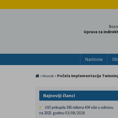
Bosn
Uprava za indirek
Naslovna
Ob
»
»
Počela implementacija Twinning
Novosti
Najnoviji članci
UIO prikupila 395 miliona KM više u odnosu
03/08/2026
na 2025. godinu