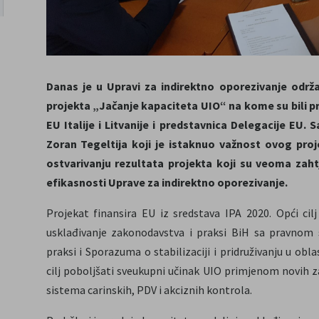
Danas je u Upravi za indirektno oporezivanje odr
projekta „Jačanje kapaciteta UIO“ na kome su bili pri
EU Italije i Litvanije i predstavnica Delegacije EU.
Zoran Tegeltija koji je istaknuo važnost ovog pro
ostvarivanju rezultata projekta koji su veoma zahtj
efikasnosti Uprave za indirektno oporezivanje.
Projekat finansira EU iz sredstava IPA 2020. Opći cilj
usklađivanje zakonodavstva i praksi BiH sa pravnom 
praksi i Sporazuma o stabilizaciji i pridruživanju u obl
cilj poboljšati sveukupni učinak UIO primjenom novih z
sistema carinskih, PDV i akciznih kontrola.