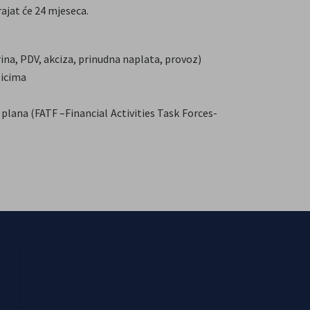
ajat će 24 mjeseca.
na, PDV, akciza, prinudna naplata, provoz)
zicima
lana (FATF –Financial Activities Task Forces-