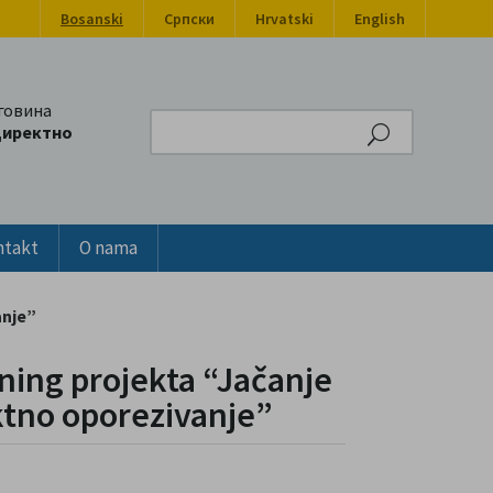
Bosanski
Српски
Hrvatski
English
говина
Search
директно
ntakt
O nama
anje”
ning projekta “Jačanje
ktno oporezivanje”