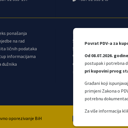
eks ponašanja
Upravni odbor
jedbe na rad
Sindikat UIO
Povrat PDV-a za kup
ita ličnih podataka
Samostalni sindikat UIO
Od 08.07.2026. godin
tup informacijama
Webmail
postupak i potrebna d
a dužnika
Odjeljenje za
pri kupovini prvog 
makroekonomsku analizu
Građani koji ispunjav
primjeni Zakona o PD
potrebnu dokumentac
Ova web stranica nap
Za više informacija kl
avno oporezivanje BiH
Evropske unije. 