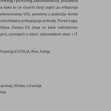
carinskog i poreznog zakonodavstva, procedura
ako bi se stvorili bolji uvjeti za efikasnije
funkcioniranju UIO, posebno u području borbe
tivnih efekata prikupljanja prihoda. Pored toga,
ržava članica EU (koje se bave indirektnim
jeni, uzimajući u obzir zakonodavni okvir i IT
inansija EUTALIA, Rim, Italija
prava), Vilnius, Litvanija
vina