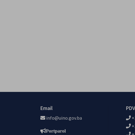
Email
PDV
info@uino.gov.ba
+
+
Portparol
+