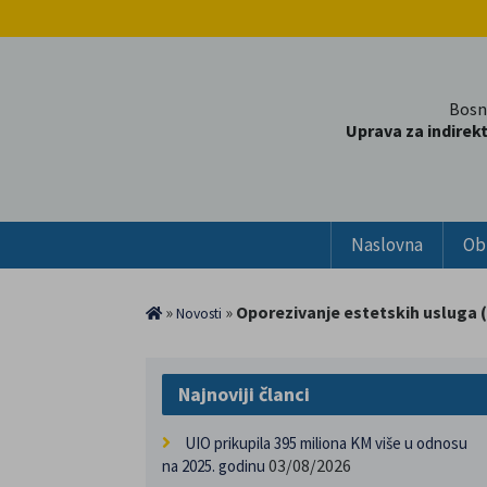
Bosn
Uprava za indirek
Naslovna
Ob
»
»
Oporezivanje estetskih usluga (
Novosti
Najnoviji članci
UIO prikupila 395 miliona KM više u odnosu
03/08/2026
na 2025. godinu