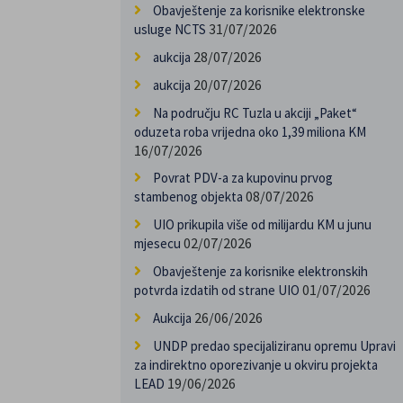
Obavještenje za korisnike elektronske
31/07/2026
usluge NCTS
28/07/2026
aukcija
20/07/2026
aukcija
Na području RC Tuzla u akciji „Paket“
oduzeta roba vrijedna oko 1,39 miliona KM
16/07/2026
Povrat PDV-a za kupovinu prvog
08/07/2026
stambenog objekta
UIO prikupila više od milijardu KM u junu
02/07/2026
mjesecu
Obavještenje za korisnike elektronskih
01/07/2026
potvrda izdatih od strane UIO
26/06/2026
Aukcija
UNDP predao specijaliziranu opremu Upravi
za indirektno oporezivanje u okviru projekta
19/06/2026
LEAD