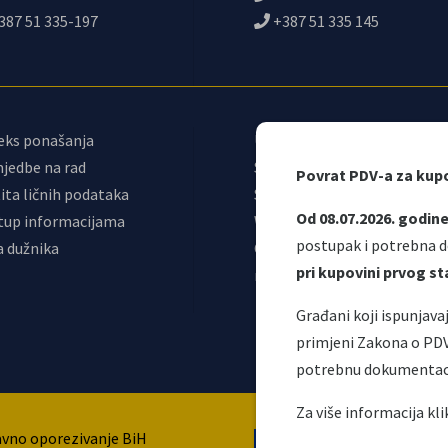
387 51 335-197
+387 51 335 145
eks ponašanja
Upravni odbor
jedbe na rad
Sindikat UIO
Povrat PDV-a za kup
ita ličnih podataka
Samostalni sindikat UIO
Od 08.07.2026. godin
tup informacijama
Webmail
postupak i potrebna d
a dužnika
Odjeljenje za
pri kupovini prvog 
makroekonomsku analizu
Građani koji ispunjav
primjeni Zakona o PD
potrebnu dokumentac
Ova web stranica nap
Za više informacija kl
avno oporezivanje BiH
Evropske unije. 