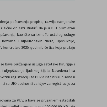
đenja poštovanja propisa, razvija namjenske
izične oblasti. Budući da je u BiH primjetan
jepšavanja, kao što su između ostalog usluge
botoksa i hijaluronskih filera, liposukcije,
V kontrola u 2025. godini biće lica koja pružaju
 se bave pružanjem usluga estetske hirurgije i
a i uljepšavanje ljudskog tijela. Navedena lica
eznu registraciju za PDV a ista nisu upisana u
iti su UIO podnosili zahtjev za registraciju za
trovana za PDV, a bave se pružanjem estetskih
rskoj godini promet iznad 100.000,00 KM, da