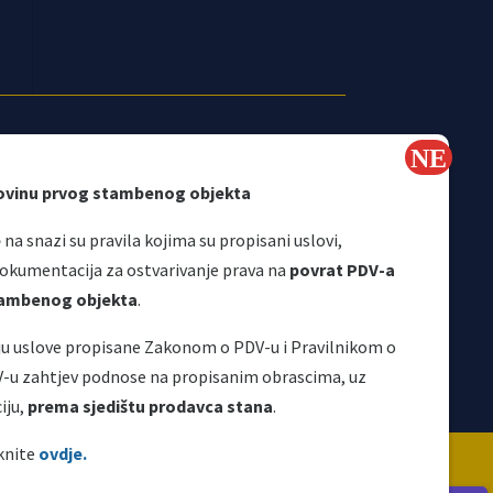
ovinu prvog stambenog objekta
e
na snazi su pravila kojima su propisani uslovi,
Korisni linkovi
okumentacija za ostvarivanje prava na
povrat PDV-a
stambenog objekta
.
aju uslove propisane Zakonom o PDV-u i Pravilnikom o
V-u zahtjev podnose na propisanim obrascima, uz
iju,
prema sjedištu prodavca stana
.
ravljena je i održava se uz finansijsku podršku
iknite
ovdje.
Za njen sadržaj isključivo je odgovoran UIO i ne