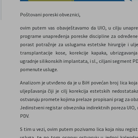
Poštovani poreski obveznici,
ovim putem vas obavještavamo da UIO, u cilju unapre
programe unapređenja poreske discipline za određene r
porast potražnje za uslugama estetske hirurgije i ul
transplantacije kose, korekcije kapaka, ubrizgavanja 
ugradnje silikonskih implantata, i sl., ciljani segment PD
pomenute usluge.
Analizom je utvrđeno da je u BiH povećan broj lica koja
uljepšavanja čiji je cilj korekcija estetskih nedostatak
ostvaruju promete kojima prelaze propisani prag za obav
Jedinstveni registar obveznika indirektnih poreza UIO, n
PDV.
S tim u vezi, ovim putem pozivamo lica koja nisu regis
usluga, te po tom osnovu ostvaruju u jednoj kalenda