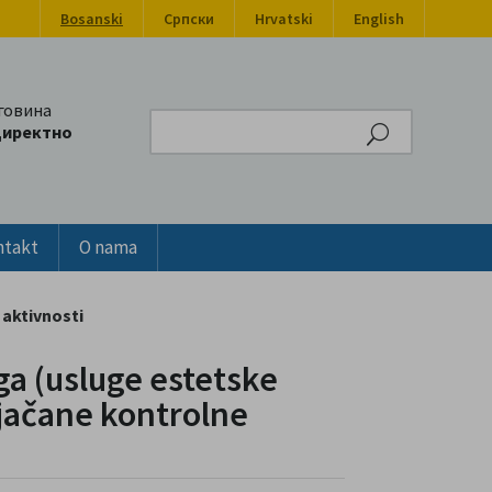
Bosanski
Српски
Hrvatski
English
говина
Search
директно
ntakt
O nama
 aktivnosti
ga (usluge estetske
pojačane kontrolne