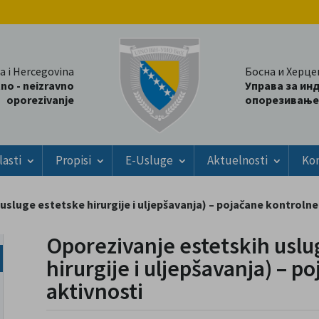
a i Hercegovina
Босна и Херце
tno - neizravno
Управа за ин
oporezivanje
опорезивање
lasti
Propisi
E-Usluge
Aktuelnosti
Ko
usluge estetske hirurgije i uljepšavanja) – pojačane kontrolne
Oporezivanje estetskih uslu
hirurgije i uljepšavanja) – 
aktivnosti