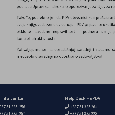
podnesu Upravi za indirektno oporezivanje zahtjev za re
Takođe, potrebno je i da PDV obveznici koji pružaju u
svoje knjigovodstvene evidencije i PDV prijave, te ukol
otklone navedene nepravilnosti i podnesu izmijenj
kontrolnih aktivnosti.
Zahvaljujemo se na dosadašnjoj saradnji i nadamo s
međusobnu suradnju na obostrano zadovoljstvo!
 info centar
Help Desk – ePDV
387 51 335-256
+387 51 335 264
387 51 335-257
+387 51 335 223