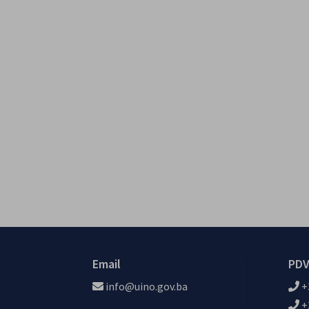
Email
PDV
info@uino.gov.ba
+
+