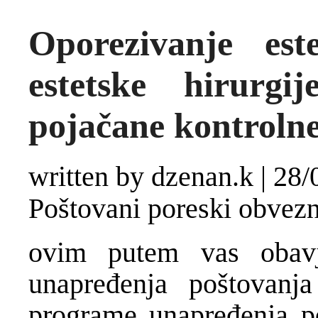
Oporezivanje est
estetske hirurgi
pojačane kontrolne
written by dzenan.k
|
28/
Poštovani poreski obvezn
ovim putem vas obav
unapređenja poštovanja
programe unapređenja po