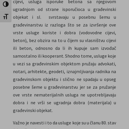
cijevi, usluga isporuke betona sa njegovom
Toggle High Contrast
ugradnjom od strane isporučioca u građevinski
objekat i sl. svrstavaju u posebnu šemu u
Toggle Font size
građevinarstvu iz razloga što se za izvršenje ove
vrste usluge koriste i dobra (vodovodne cijevi,
beton), bez obzira na to u čijem su vlasništvu cijevi
ili beton, odnosno da li ih kupuje sam izvođač
samostalno ili kooperant. Shodno tome, usluge koje
u vezi sa građevinskim objektom pružaju advokati,
notari, arhitekte, geodeti, iznajmljivanja radnika na
građevinskom objektu i slično ne spadaju u opseg
posebne šeme u građevinarstvu jer se za pružanje
ove vrste nematerijalnih usluga ne upotrebljavaju
dobra i ne vrši se ugradnja dobra (materijala) u
građevinski objekat.
Važno je navesti i to da usluge koje su u članu 80. stav