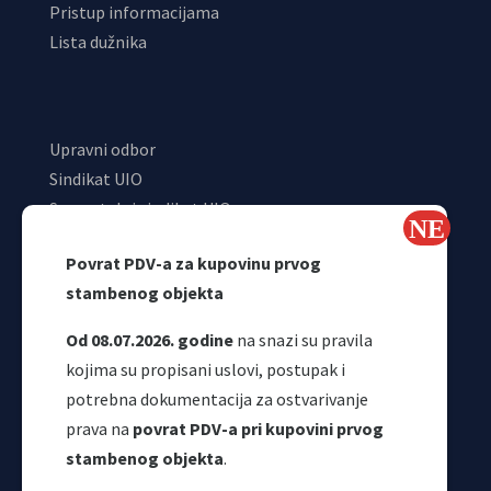
Pristup informacijama
Lista dužnika
Upravni odbor
Sindikat UIO
Samostalni sindikat UIO
Webmail
Povrat PDV-a za kupovinu prvog
Odjeljenje za makroekonomsku analizu
stambenog objekta
Od 08.07.2026. godine
na snazi su pravila
kojima su propisani uslovi, postupak i
potrebna dokumentacija za ostvarivanje
prava na
povrat PDV-a pri kupovini prvog
stambenog objekta
.
Korisni linkovi