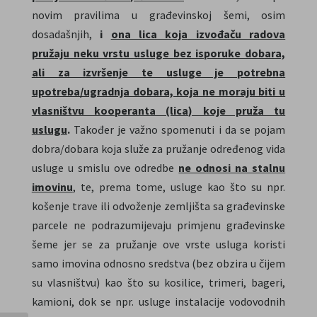
novim pravilima u građevinskoj šemi, osim
dosadašnjih,
i
ona lica koja izvođaču radova
pružaju neku vrstu usluge bez isporuke dobara,
ali za izvršenje te usluge je potrebna
upotreba/ugradnja dobara, koja ne moraju biti u
vlasništvu kooperanta (lica) koje pruža tu
uslugu
.
Također je važno spomenuti i da se pojam
dobra/dobara koja služe za pružanje određenog vida
usluge u smislu ove odredbe
ne odnosi na stalnu
imovinu
, te, prema tome, usluge kao što su npr.
košenje trave ili odvoženje zemljišta sa građevinske
parcele ne podrazumijevaju primjenu građevinske
šeme jer se za pružanje ove vrste usluga koristi
samo imovina odnosno sredstva (bez obzira u čijem
su vlasništvu) kao što su kosilice, trimeri, bageri,
kamioni, dok se npr. usluge instalacije vodovodnih