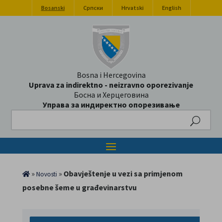
Bosanski
Српски
Hrvatski
English
Bosna i Hercegovina
Uprava za indirektno - neizravno oporezivanje
Босна и Херцеговина
Управа за индиректно опорезивање
Search
»
»
Obavještenje u vezi sa primjenom
Novosti
posebne šeme u građevinarstvu