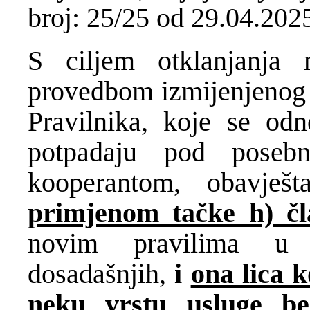
broj: 25/25 od 29.04.202
S ciljem otklanjanja
provedbom izmijenjenog 
Pravilnika, koje se od
potpadaju pod pose
kooperantom, obavje
primjenom tačke h) čl
novim pravilima u 
dosadašnjih,
i
ona lica 
neku vrstu usluge be