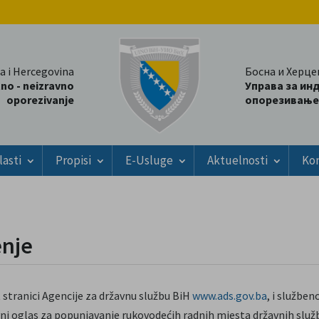
a i Hercegovina
Босна и Херце
tno - neizravno
Управа за ин
oporezivanje
опорезивање
lasti
Propisi
E-Usluge
Aktuelnosti
Ko
enje
 stranici Agencije za državnu službu BiH
www.ads.gov.ba
, i služben
vni oglas za popunjavanje rukovodećih radnih mjesta državnih služb