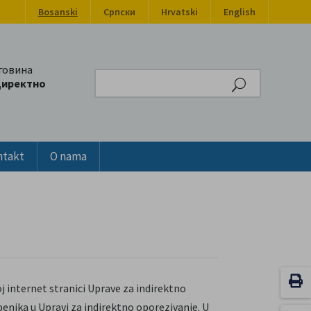
Bosanski
Српски
Hrvatski
English
говина
Search
директно
ntakt
O nama
oj internet stranici Uprave za indirektno
enika u Upravi za indirektno oporezivanje. U