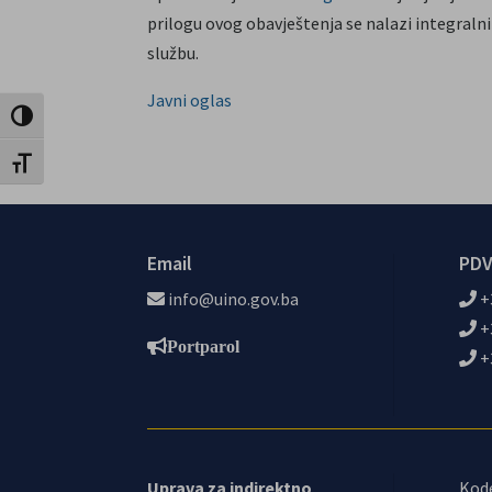
prilogu ovog obavještenja se nalazi integralni
službu.
Javni oglas
Toggle High Contrast
Toggle Font size
Email
PDV
info@uino.gov.ba
+
+
Portparol
+
Uprava za indirektno
Kod