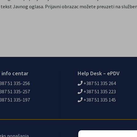
 tekst Javnog oglasa. Prijavni obrazac možete preuzeti na služben
 info centar
Help Desk – ePDV
387 51 335-256
+387 51 335 264
387 51 335-257
+387 51 335 223
387 51 335-197
+387 51 335 145
eks ponašanja
Upravni odbor