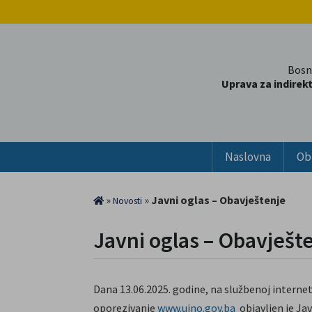
Bosn
Uprava za indirek
Naslovna
Ob
»
»
Javni oglas – Obavještenje
Novosti
Javni oglas – Obavješt
Dana 13.06.2025. godine, na službenoj internet
oporezivanje
www.uino.gov.ba
objavljen je Ja