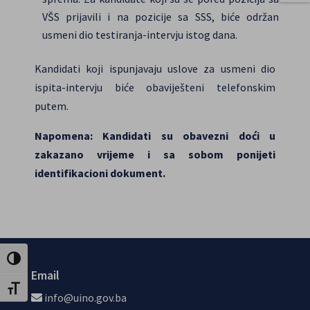
VŠS prijavili i na pozicije sa SSS, biće održan
usmeni dio testiranja-intervju istog dana.
Kandidati koji ispunjavaju uslove za usmeni dio
ispita-intervju biće obaviješteni telefonskim
putem.
Napomena: Kandidati su obavezni doći u
zakazano vrijeme i sa sobom ponijeti
identifikacioni dokument.
Toggle High Contrast
Email
Toggle Font size
info@uino.gov.ba