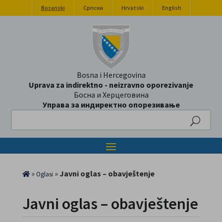
Bosanski
Српски
Hrvatski
English
Bosna i Hercegovina
Uprava za indirektno - neizravno oporezivanje
Босна и Херцеговина
Управа за индиректно опорезивање
Search
»
»
Javni oglas – obavještenje
Oglasi
Javni oglas – obavještenje