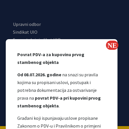
Upravni odbor
Sindikat UIO
Samostalni sindikat UIO
Webmail
Povrat PDV-a za kupovinu prvog
Odjeljenje za makroekonomsku analizu
stambenog objekta
Od 08.07.2026. godine
na snazi su pravila
kojima su propisani uslovi, postupak i
potrebna dokumentacija za ostvarivanje
prava na
povrat PDV-a pri kupovini prvog
stambenog objekta
.
Korisni linkovi
Građani koji ispunjavaju uslove propisane
Zakonom o PDV-u i Pravilnikom o primjeni