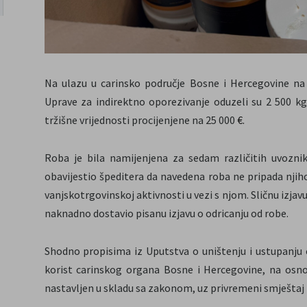
Na ulazu u carinsko područje Bosne i Hercegovine na 
Uprave za indirektno oporezivanje oduzeli su 2 500 k
tržišne vrijednosti procijenjene na 25 000
€.
Roba je bila namijenjena za sedam različitih uvozni
obavijestio špeditera da navedena roba ne pripada njihov
vanjskotrgovinskoj aktivnosti u vezi s njom. Sličnu izjavu 
naknadno dostavio pisanu izjavu o odricanju od robe.
Shodno propisima iz Uputstva o uništenju i ustupanju
korist carinskog organa Bosne i Hercegovine, na osnov
nastavljen u skladu sa zakonom, uz privremeni smještaj