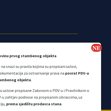
ovinu prvog stambenog objekta
e
na snazi su pravila kojima su propisani uslovi,
Korisni linkovi
okumentacija za ostvarivanje prava na
povrat PDV-a
stambenog objekta
.
aju uslove propisane Zakonom o PDV-u i Pravilnikom o
V-u zahtjev podnose na propisanim obrascima, uz
iju,
prema sjedištu prodavca stana
.