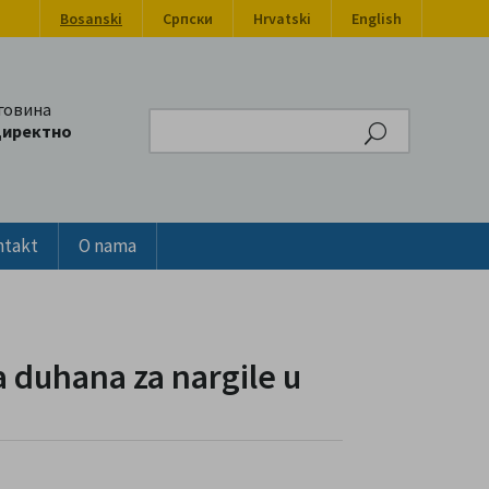
Bosanski
Српски
Hrvatski
English
говина
Search
директно
ntakt
O nama
a duhana za nargile u