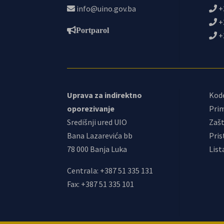
info@uino.gov.ba
+
+
Portparol
+
Uprava za indirektno
Kod
oporezivanje
Prim
Središnji ured UIO
Zašt
Bana Lazarevića bb
Pris
78 000 Banja Luka
List
Centrala: +387 51 335 131
Fax: +387 51 335 101