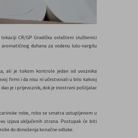
lokaciji CR/GP Gradiška ovlašteni službenici
g aromatičnog duhana za vodenu lulu-nargilu
ka, ali je tokom kontrole jedan od uvoznika
oj firmi i da nisu ni učestvovali u bilo kakvoj
dao je i prijevoznik, dok je inostrani pošiljalac
 carinske robe, roba se smatra ustupljenom u
u izjava uključenih strana. Postupak će biti
 robe do donošenja konačne odluke.