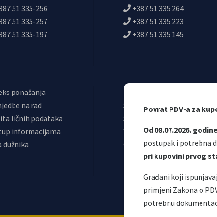
387 51 335-256
+387 51 335 264
387 51 335-257
+387 51 335 223
387 51 335-197
+387 51 335 145
eks ponašanja
Upravni odbor
jedbe na rad
Sindikat UIO
Povrat PDV-a za kup
ita ličnih podataka
Samostalni sindikat UIO
Od 08.07.2026. godin
tup informacijama
Webmail
postupak i potrebna d
a dužnika
Odjeljenje za
pri kupovini prvog 
makroekonomsku analizu
Građani koji ispunjav
primjeni Zakona o PD
potrebnu dokumentac