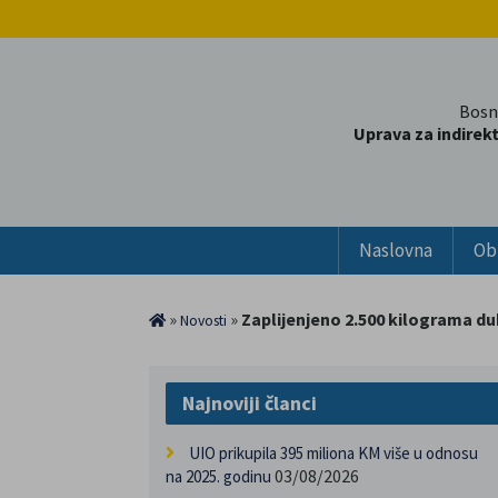
Bosn
Uprava za indirek
Naslovna
Ob
»
»
Zaplijenjeno 2.500 kilograma duh
Novosti
Najnoviji članci
UIO prikupila 395 miliona KM više u odnosu
03/08/2026
na 2025. godinu