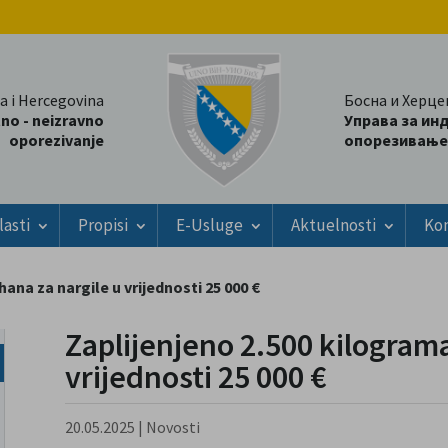
a i Hercegovina
Босна и Херце
tno - neizravno
Управа за ин
oporezivanje
опорезивање
lasti
Propisi
E-Usluge
Aktuelnosti
Ko
ana za nargile u vrijednosti 25 000 €
Zaplijenjeno 2.500 kilogram
vrijednosti 25 000 €
20.05.2025
|
Novosti