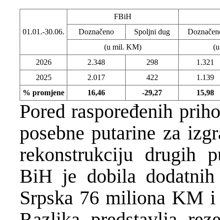
FBiH
01.01.-30.06.
Doznačeno
Spoljni dug
Doznačen
(u mil. KM)
(u
2026
2.348
298
1.321
2025
2.017
422
1.139
% promjene
16,46
-29,27
15,98
Pored raspoređenih priho
posebne putarine za izgr
rekonstrukciju drugih 
BiH je dobila dodatni
Srpska 76 miliona KM i 
Razlika predstavlja re