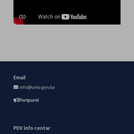
Email
info@uino.gov.ba
Portparol
PDV info centar