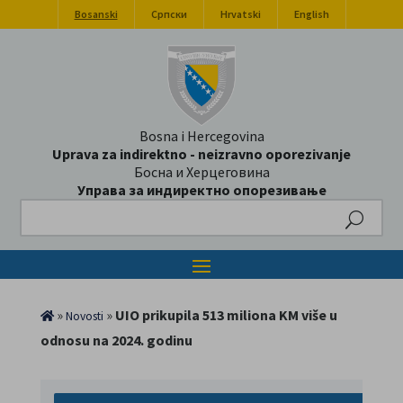
Bosanski
Српски
Hrvatski
English
Bosna i Hercegovina
Uprava za indirektno - neizravno oporezivanje
Босна и Херцеговина
Управа за индиректно опорезивање
Search
»
»
UIO prikupila 513 miliona KM više u
Novosti
odnosu na 2024. godinu