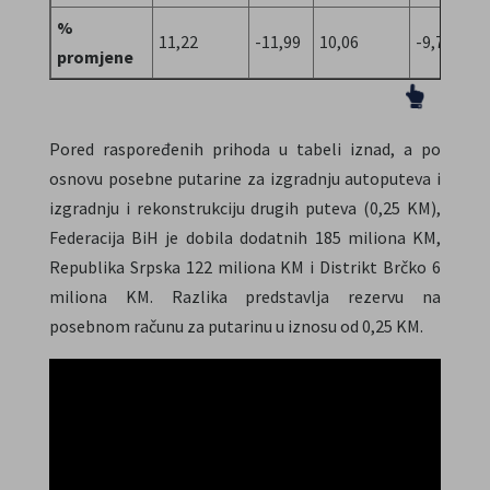
%
11,22
-11,99
10,06
-9,76
7
promjene
Pored raspoređenih prihoda u tabeli iznad, a po
osnovu posebne putarine za izgradnju autoputeva i
izgradnju i rekonstrukciju drugih puteva (0,25 KM),
Federacija BiH je dobila dodatnih 185 miliona KM,
Republika Srpska 122 miliona KM i Distrikt Brčko 6
miliona KM. Razlika predstavlja rezervu na
posebnom računu za putarinu u iznosu od 0,25 KM.