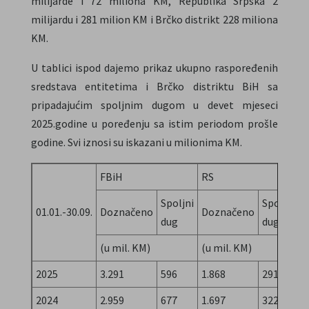
milijarde i 72 miliona KM, Republika Srpska 2
milijardu i 281 milion KM i Brčko distrikt 228 miliona
KM.
U tablici ispod dajemo prikaz ukupno raspoređenih
sredstava entitetima i Brčko distriktu BiH sa
pripadajućim spoljnim dugom u devet mjeseci
2025.godine u poređenju sa istim periodom prošle
godine. Svi iznosi su iskazani u milionima KM.
FBiH
RS
D
Spoljni
Spoljni
01.01.-30.09.
Doznačeno
Doznačeno
D
dug
dug
(u mil. KM)
(u mil. KM)
(
2025
3.291
596
1.868
291
2
2024
2.959
677
1.697
322
1