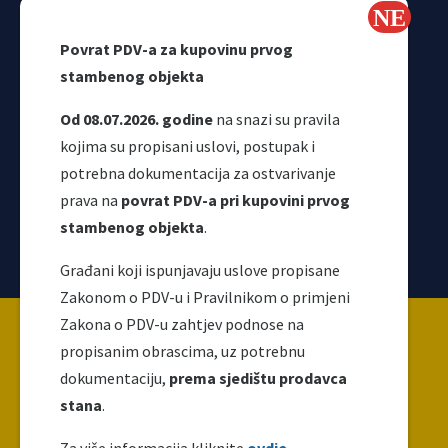
Webmail
Povrat PDV-a za kupovinu prvog
Odjeljenje za makroekonomsku analizu
stambenog objekta
Od 08.07.2026. godine
na snazi su pravila
kojima su propisani uslovi, postupak i
potrebna dokumentacija za ostvarivanje
prava na
povrat PDV-a pri kupovini prvog
stambenog objekta
.
Korisni linkovi
Građani koji ispunjavaju uslove propisane
Zakonom o PDV-u i Pravilnikom o primjeni
Copyright ©2026 Uprava za indirektno / neizravno
Zakona o PDV-u zahtjev podnose na
oporezivanje BiH
propisanim obrascima, uz potrebnu
dokumentaciju,
prema sjedištu prodavca
stana
.
Ova web stranica napravljena je i održava se uz
finansijsku podršku Evropske unije. Za njen sadržaj