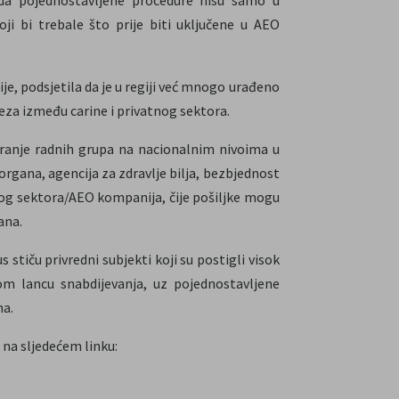
oji bi trebale što prije biti uključene u AEO
je, podsjetila da je u regiji već mnogo urađeno
eza između carine i privatnog sektora.
ranje radnih grupa na nacionalnim nivoima u
rgana, agencija za zdravlje bilja, bezbjednost
nog sektora/AEO kompanija, čije pošiljke mogu
ana.
stiču privredni subjekti koji su postigli visok
m lancu snabdijevanja, uz pojednostavljene
na.
na sljedećem linku: