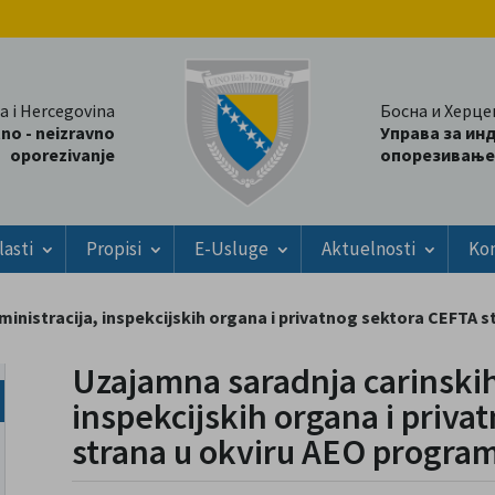
a i Hercegovina
Босна и Херце
tno - neizravno
Управа за ин
oporezivanje
опорезивање
lasti
Propisi
E-Usluge
Aktuelnosti
Ko
inistracija, inspekcijskih organa i privatnog sektora CEFTA 
Uzajamna saradnja carinskih
inspekcijskih organa i priv
strana u okviru AEO progra