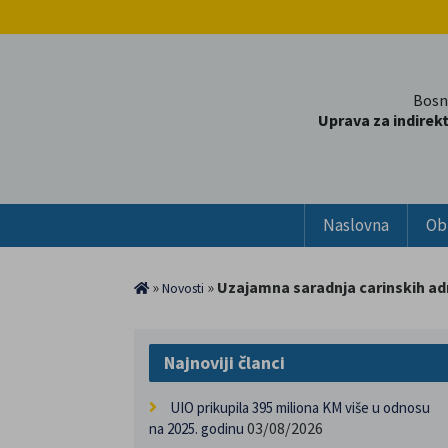
Bosn
Uprava za indirek
Naslovna
Ob
»
»
Uzajamna saradnja carinskih adm
Novosti
Najnoviji članci
UIO prikupila 395 miliona KM više u odnosu
03/08/2026
na 2025. godinu