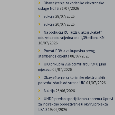
Obavještenje za korisnike elektronske
31/07/2026
usluge NCTS
28/07/2026
aukcija
20/07/2026
aukcija
Na području RC Tuzla u akciji „Paket“
oduzeta roba vrijedna oko 1,39 miliona KM
16/07/2026
Povrat PDV-a za kupovinu prvog
08/07/2026
stambenog objekta
UIO prikupila više od milijardu KM u junu
02/07/2026
mjesecu
Obavještenje za korisnike elektronskih
01/07/2026
potvrda izdatih od strane UIO
26/06/2026
Aukcija
UNDP predao specijaliziranu opremu Upravi
za indirektno oporezivanje u okviru projekta
19/06/2026
LEAD