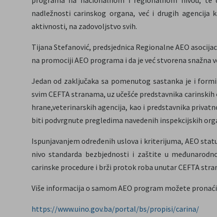
nadležnosti carinskog organa, već i drugih agencija k
aktivnosti, na zadovoljstvo svih.
Tijana Stefanović, predsjednica Regionalne AEO asocijaci
na promociji AEO programa i da je već stvorena snažna v
Jedan od zaključaka sa pomenutog sastanka je i formi
svim CEFTA stranama, uz učešće predstavnika carinskih o
hrane,veterinarskih agencija, kao i predstavnika privat
biti podvrgnute pregledima navedenih inspekcijskih org
Ispunjavanjem određenih uslova i kriterijuma, AEO status 
nivo standarda bezbjednosti i zaštite u međunarodno
carinske procedure i brži protok roba unutar CEFTA stra
Više informacija o samom AEO program možete pronaći 
https://www.uino.gov.ba/portal/bs/propisi/carina/