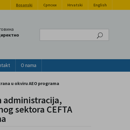
Bosanski
Српски
Hrvatski
English
говина
Search
директно
ntakt
O nama
strana u okviru AEO programa
 administracija,
atnog sektora CEFTA
ma