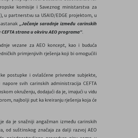
ropske komisije i Saveznog ministarstva za
), u partnerstvu sa USAID/EDGE projektom, u
 sastanak
„Jačanje saradnje između carinskih
ra CEFTA strana u okviru AEO programa“
.
aradnje vezane za AEO koncept, kao i buduća
ičkih primjenjivih rješenja koji bi omogućili
ske postupke i ovlašćene privredne subjekte,
i napore svih carinskih administracija CEFTA
kom okruženju, dodajući da je, imajući u vidu
rom, najbolji put ka kreiranju rješenja koja će
 je da je snažniji angažman između carinskih
ra, od suštinskog značaja za dalji razvoj AEO
da pojednostavljene procedure nisu samo u