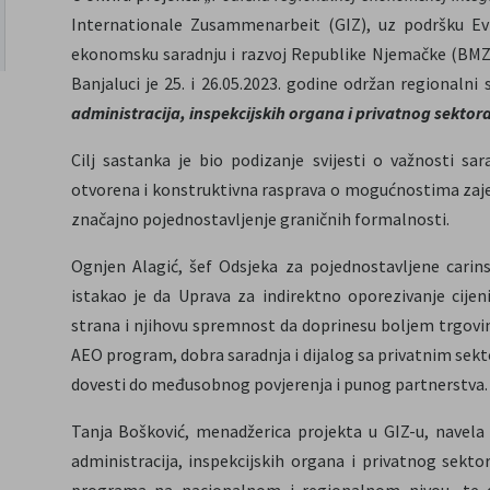
Internationale Zusammenarbeit (GIZ), uz podršku Ev
ekonomsku saradnju i razvoj Republike Njemačke (BMZ
Banjaluci je 25. i 26.05.2023. godine održan regionalni
administracija, inspekcijskih organa i privatnog sekto
Cilj sastanka je bio podizanje svijesti o važnosti s
otvorena i konstruktivna rasprava o mogućnostima zajedn
značajno pojednostavljenje graničnih formalnosti.
Ognjen Alagić, šef Odsjeka za pojednostavljene carin
istakao je da Uprava za indirektno oporezivanje cijen
strana i njihovu spremnost da doprinesu boljem trgovins
AEO program, dobra saradnja i dijalog sa privatnim sekto
dovesti do međusobnog povjerenja i punog partnerstva.
Tanja Bošković, menadžerica projekta u GIZ-u, navela
administracija, inspekcijskih organa i privatnog sekto
programa na nacionalnom i regionalnom nivou, te 