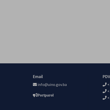
Email
PDV
info@uino.gov.ba
+
+
Portparol
+