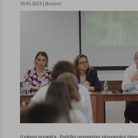
30.05.2023
|
Novosti
U okviru projekta
„Podrška regionalnoj ekonomskoj integr