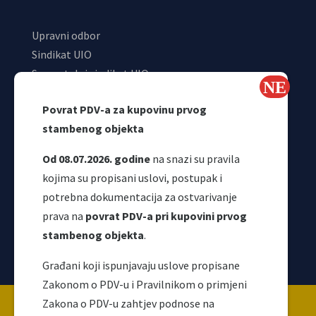
Upravni odbor
Sindikat UIO
Samostalni sindikat UIO
Webmail
Povrat PDV-a za kupovinu prvog
Odjeljenje za makroekonomsku analizu
stambenog objekta
Od 08.07.2026. godine
na snazi su pravila
kojima su propisani uslovi, postupak i
potrebna dokumentacija za ostvarivanje
prava na
povrat PDV-a pri kupovini prvog
stambenog objekta
.
Korisni linkovi
Građani koji ispunjavaju uslove propisane
Zakonom o PDV-u i Pravilnikom o primjeni
Copyright ©2026 Uprava za indirektno / neizravno
Zakona o PDV-u zahtjev podnose na