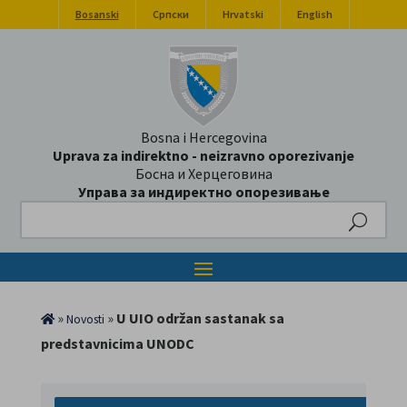
Bosanski
Српски
Hrvatski
English
Bosna i Hercegovina
Uprava za indirektno - neizravno oporezivanje
Босна и Херцеговина
Управа за индиректно опорезивање
Search
»
»
U UIO održan sastanak sa
Novosti
predstavnicima UNODC