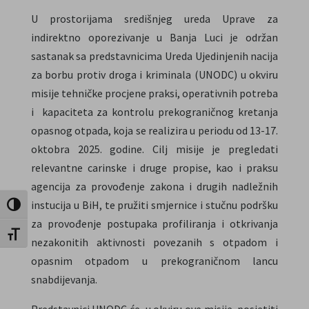
U prostorijama središnjeg ureda Uprave za
indirektno oporezivanje u Banja Luci je održan
sastanak sa predstavnicima Ureda Ujedinjenih nacija
za borbu protiv droga i kriminala (UNODC) u okviru
misije tehničke procjene praksi, operativnih potreba
i kapaciteta za kontrolu prekograničnog kretanja
opasnog otpada, koja se realizira u periodu od 13-17.
oktobra 2025. godine. Cilj misije je pregledati
relevantne carinske i druge propise, kao i praksu
agencija za provođenje zakona i drugih nadležnih
instucija u BiH, te pružiti smjernice i stučnu podršku
Toggle High Contrast
za provođenje postupaka profiliranja i otkrivanja
Toggle Font size
nezakonitih aktivnosti povezanih s otpadom i
opasnim otpadom u prekograničnom lancu
snabdijevanja.