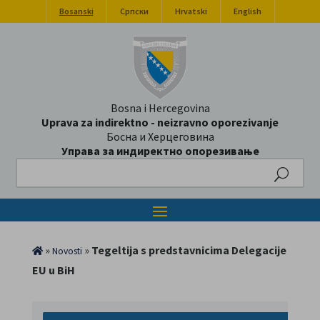
Bosanski
Српски
Hrvatski
English
Bosna i Hercegovina
Uprava za indirektno - neizravno oporezivanje
Босна и Херцеговина
Управа за индиректно опорезивање
Search
»
»
Tegeltija s predstavnicima Delegacije
Novosti
EU u BiH