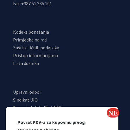
Fax: +387 51 335 101
Kodeks ponašanja
Primjedbe na rad
Zaštita ličnih podataka
Pristup informacijama
Lista dužnika
Upravni odbor
Sindikat UIO
Samostalni sindikat UIO
Webmail
Povrat PDV-a za kupovinu prvog
Odjeljenje za makroekonomsku analizu