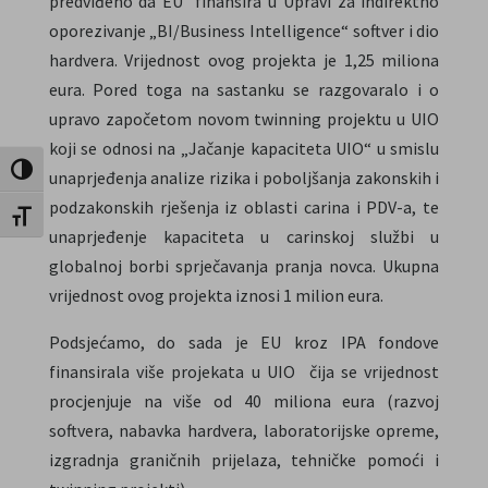
predviđeno da EU finansira u Upravi za indirektno
oporezivanje „BI/Business Intelligence“ softver i dio
hardvera. Vrijednost ovog projekta je 1,25 miliona
eura. Pored toga na sastanku se razgovaralo i o
upravo započetom novom twinning projektu u UIO
koji se odnosi na „Jačanje kapaciteta UIO“ u smislu
Toggle High Contrast
unaprjeđenja analize rizika i poboljšanja zakonskih i
podzakonskih rješenja iz oblasti carina i PDV-a, te
Toggle Font size
unaprjeđenje kapaciteta u carinskoj službi u
globalnoj borbi sprječavanja pranja novca. Ukupna
vrijednost ovog projekta iznosi 1 milion eura.
Podsjećamo, do sada je EU kroz IPA fondove
finansirala više projekata u UIO čija se vrijednost
procjenjuje na više od 40 miliona eura (razvoj
softvera, nabavka hardvera, laboratorijske opreme,
izgradnja graničnih prijelaza, tehničke pomoći i