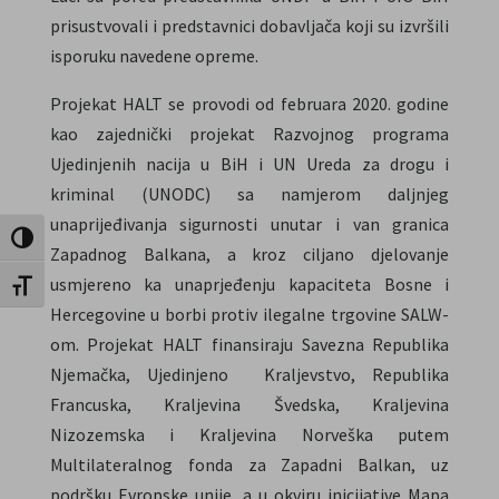
prisustvovali i predstavnici dobavljača koji su izvršili
isporuku navedene opreme.
Projekat HALT se provodi od februara 2020. godine
kao zajednički projekat Razvojnog programa
Ujedinjenih nacija u BiH i UN Ureda za drogu i
kriminal (UNODC) sa namjerom daljnjeg
unaprijeđivanja sigurnosti unutar i van granica
Toggle High Contrast
Zapadnog Balkana, a kroz ciljano djelovanje
usmjereno ka unaprjeđenju kapaciteta Bosne i
Toggle Font size
Hercegovine u borbi protiv ilegalne trgovine SALW-
om. Projekat HALT finansiraju Savezna Republika
Njemačka, Ujedinjeno Kraljevstvo, Republika
Francuska, Kraljevina Švedska, Kraljevina
Nizozemska i Kraljevina Norveška putem
Multilateralnog fonda za Zapadni Balkan, uz
podršku Evropske unije, a u okviru inicijative Mapa