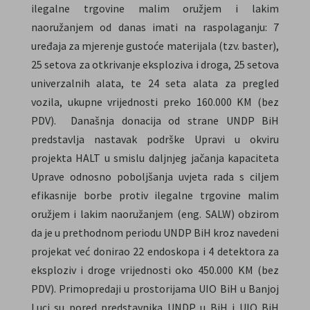
ilegalne trgovine malim oružjem i lakim
naoružanjem od danas imati na raspolaganju: 7
uređaja za mjerenje gustoće materijala (tzv. baster),
25 setova za otkrivanje eksploziva i droga, 25 setova
univerzalnih alata, te 24 seta alata za pregled
vozila, ukupne vrijednosti preko 160.000 KM (bez
PDV). Današnja donacija od strane UNDP BiH
predstavlja nastavak podrške Upravi u okviru
projekta HALT u smislu daljnjeg jačanja kapaciteta
Uprave odnosno poboljšanja uvjeta rada s ciljem
efikasnije borbe protiv ilegalne trgovine malim
oružjem i lakim naoružanjem (eng. SALW) obzirom
da je u prethodnom periodu UNDP BiH kroz navedeni
projekat već donirao 22 endoskopa i 4 detektora za
eksploziv i droge vrijednosti oko 450.000 KM (bez
PDV). Primopredaji u prostorijama UIO BiH u Banjoj
Luci su pored predstavnika UNDP u BiH i UIO BiH