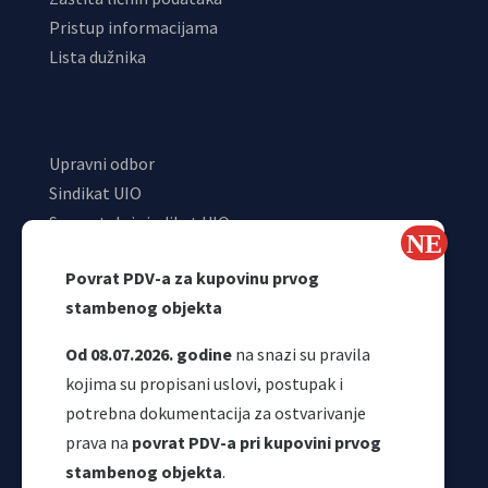
Pristup informacijama
Lista dužnika
Upravni odbor
Sindikat UIO
Samostalni sindikat UIO
Webmail
Povrat PDV-a za kupovinu prvog
Odjeljenje za makroekonomsku analizu
stambenog objekta
Od 08.07.2026. godine
na snazi su pravila
kojima su propisani uslovi, postupak i
potrebna dokumentacija za ostvarivanje
prava na
povrat PDV-a pri kupovini prvog
stambenog objekta
.
Korisni linkovi