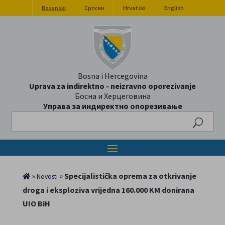
Bosanski
Српски
Hrvatski
English
Bosna i Hercegovina
Uprava za indirektno - neizravno oporezivanje
Босна и Херцеговина
Управа за индиректно опорезивање
Search
»
»
Specijalistička oprema za otkrivanje
Novosti
droga i eksploziva vrijedna 160.000 KM donirana
UIO BiH