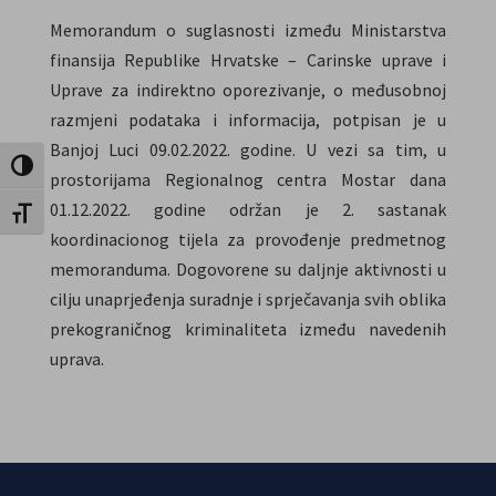
Memorandum o suglasnosti između Ministarstva
finansija Republike Hrvatske – Carinske uprave i
Uprave za indirektno oporezivanje, o međusobnoj
razmjeni podataka i informacija, potpisan je u
Banjoj Luci 09.02.2022. godine. U vezi sa tim, u
Toggle High Contrast
prostorijama Regionalnog centra Mostar dana
01.12.2022. godine održan je 2. sastanak
Toggle Font size
koordinacionog tijela za provođenje predmetnog
memoranduma. Dogovorene su daljnje aktivnosti u
cilju unaprjeđenja suradnje i sprječavanja svih oblika
prekograničnog kriminaliteta između navedenih
uprava.