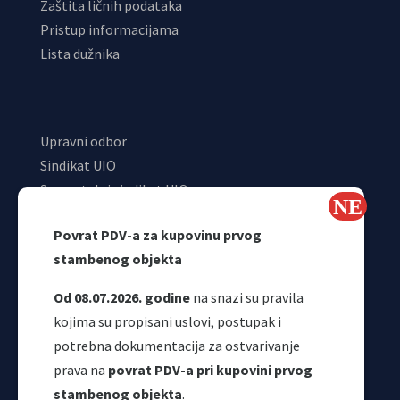
Zaštita ličnih podataka
Pristup informacijama
Lista dužnika
Upravni odbor
Sindikat UIO
Samostalni sindikat UIO
Webmail
Povrat PDV-a za kupovinu prvog
Odjeljenje za makroekonomsku analizu
stambenog objekta
Od 08.07.2026. godine
na snazi su pravila
kojima su propisani uslovi, postupak i
potrebna dokumentacija za ostvarivanje
prava na
povrat PDV-a pri kupovini prvog
stambenog objekta
.
Korisni linkovi