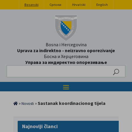
Bosanski
Српски
Hrvatski
English
Bosna i Hercegovina
Uprava za indirektno - neizravno oporezivanje
Босна и Херцеговина
Управа за индиректно опорезивање
Search
»
»
Sastanak koordinacionog tijela
Novosti
Najnoviji članci