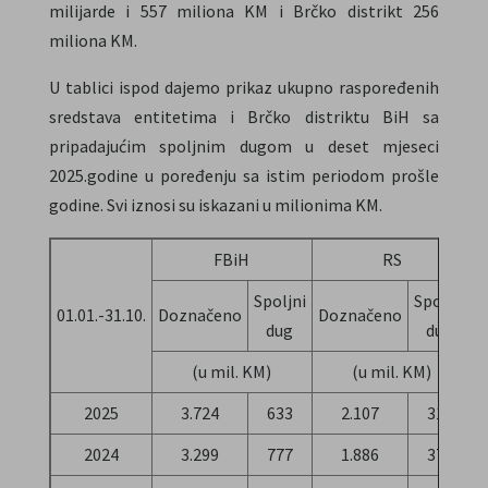
milijarde i 557 miliona KM i Brčko distrikt 256
miliona KM.
U tablici ispod dajemo prikaz ukupno raspoređenih
sredstava entitetima i Brčko distriktu BiH sa
pripadajućim spoljnim dugom u deset mjeseci
2025.godine u poređenju sa istim periodom prošle
godine. Svi iznosi su iskazani u milionima KM.
FBiH
RS
Spoljni
Spoljni
01.01.-31.10.
Doznačeno
Doznačeno
D
dug
dug
(u mil. KM)
(u mil. KM)
2025
3.724
633
2.107
313
2024
3.299
777
1.886
378