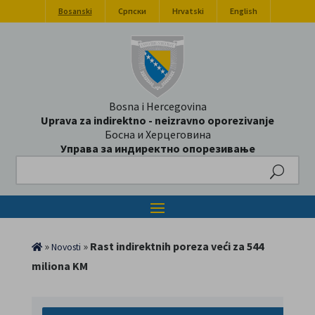
Bosanski
Српски
Hrvatski
English
Bosna i Hercegovina
Uprava za indirektno - neizravno oporezivanje
Босна и Херцеговина
Управа за индиректно опорезивање
Search
»
»
Rast indirektnih poreza veći za 544
Novosti
miliona KM