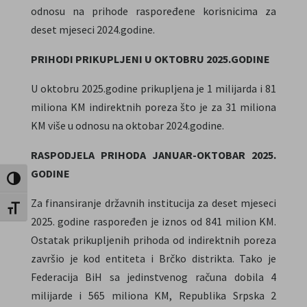
odnosu na prihode raspoređene korisnicima za
deset mjeseci 2024.godine.
PRIHODI PRIKUPLJENI U OKTOBRU 2025.GODINE
U oktobru 2025.godine prikupljena je 1 milijarda i 81
miliona KM indirektnih poreza što je za 31 miliona
KM više u odnosu na oktobar 2024.godine.
RASPODJELA PRIHODA JANUAR-OKTOBAR 2025.
GODINE
Toggle High Contrast
Za finansiranje državnih institucija za deset mjeseci
Toggle Font size
2025. godine raspoređen je iznos od 841 milion KM.
Ostatak prikupljenih prihoda od indirektnih poreza
završio je kod entiteta i Brčko distrikta. Tako je
Federacija BiH sa jedinstvenog računa dobila 4
milijarde i 565 miliona KM, Republika Srpska 2