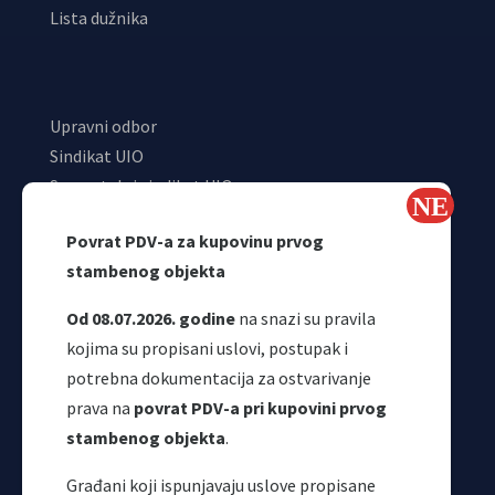
Lista dužnika
Upravni odbor
Sindikat UIO
Samostalni sindikat UIO
Webmail
Povrat PDV-a za kupovinu prvog
Odjeljenje za makroekonomsku analizu
stambenog objekta
Od 08.07.2026. godine
na snazi su pravila
kojima su propisani uslovi, postupak i
potrebna dokumentacija za ostvarivanje
prava na
povrat PDV-a pri kupovini prvog
stambenog objekta
.
Korisni linkovi
Građani koji ispunjavaju uslove propisane