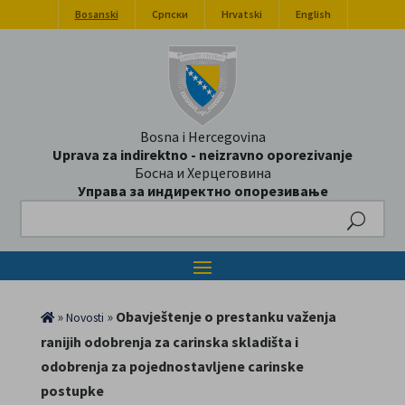
Bosanski
Српски
Hrvatski
English
Bosna i Hercegovina
Uprava za indirektno - neizravno oporezivanje
Босна и Херцеговина
Управа за индиректно опорезивање
Search
»
»
Obavještenje o prestanku važenja
Novosti
ranijih odobrenja za carinska skladišta i
odobrenja za pojednostavljene carinske
postupke