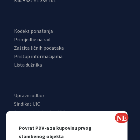
Fax: +387 51 335 101
Kodeks ponašanja
Primjedbe na rad
Zaštita ličnih podataka
Pristup informacijama
Lista dužnika
Upravni odbor
Sindikat UIO
Samostalni sindikat UIO
Webmail
Povrat PDV-a za kupovinu prvog
Odjeljenje za makroekonomsku analizu
stambenog objekta