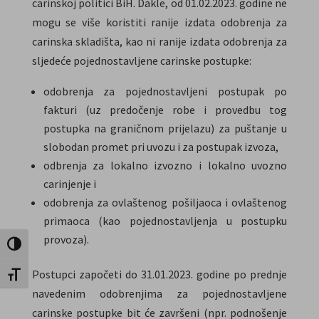
carinskoj politici BiH. Dakle, od 01.02.2023. godine ne
mogu se više koristiti ranije izdata odobrenja za
carinska skladišta, kao ni ranije izdata odobrenja za
sljedeće pojednostavljene carinske postupke:
odobrenja za pojednostavljeni postupak po
fakturi (uz predočenje robe i provedbu tog
postupka na graničnom prijelazu) za puštanje u
slobodan promet pri uvozu i za postupak izvoza,
odbrenja za lokalno izvozno i lokalno uvozno
carinjenje i
odobrenja za ovlaštenog pošiljaoca i ovlaštenog
primaoca (kao pojednostavljenja u postupku
provoza).
Toggle High Contrast
Postupci započeti do 31.01.2023. godine po prednje
Toggle Font size
navedenim odobrenjima za pojednostavljene
carinske postupke bit će završeni (npr. podnošenje