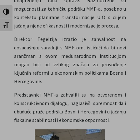
unapređenju rada Uprave. Razmotrene su
mogućnosti za tehničku podršku MMF-a, posebno u
Toggle High Contrast
kontekstu planirane transformacije UIO s ciljem
jačanja njene efikasnosti i modernizacije procesa.
Toggle Font size
Direktor Tegeltija izrazio je zahvalnost na
dosadašnjoj saradnji s MMF-om, ističući da bi novi
aranžman s ovom međunarodnom institucijom
mogao biti od velikog značaja za provođenje
ključnih reformi u ekonomskim politikama Bosne i
Hercegovine.
Predstavnici MMF-a zahvalili su na otvorenom i
konstruktivnom dijalogu, naglasivši spremnost da i
ubuduće pruže podršku Bosni i Hercegovini u jačanju
fiskalne stabilnosti i ekonomske otpornosti.