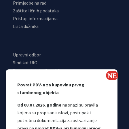
Primjedbe na rad
Zaštita ličnih podataka
Pristup informacijama
Lista dužnika
Upravni odbor
Sindikat UIO
Samostalni sindikat UIO
Webmail
Povrat PDV-a za kupovinu prvog
Odjeljenje za makroekonomsku analizu
stambenog objekta
Od 08.07.2026. godine
na snazi su pravila
kojima su propisani uslovi, postupak i
potrebna dokumentacija za ostvarivanje
prava na
povrat PDV-a pri kupovini prvog