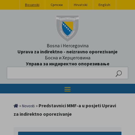
Bosanski
Српски
Hrvatski
English
Bosna i Hercegovina
Uprava za indirektno - neizravno oporezivanje
Босна и Херцеговина
Управа за индиректно опорезивање
Search
»
»
Predstavnici MMF-a u posjeti Upravi
Novosti
za indirektno oporezivanje