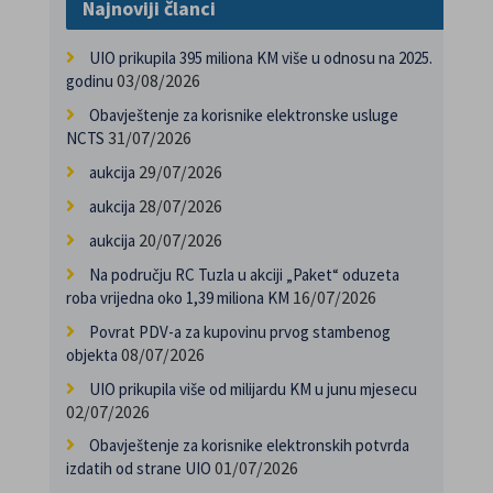
Najnoviji članci
UIO prikupila 395 miliona KM više u odnosu na 2025.
03/08/2026
godinu
Obavještenje za korisnike elektronske usluge
31/07/2026
NCTS
29/07/2026
aukcija
28/07/2026
aukcija
20/07/2026
aukcija
Na području RC Tuzla u akciji „Paket“ oduzeta
16/07/2026
roba vrijedna oko 1,39 miliona KM
Povrat PDV-a za kupovinu prvog stambenog
08/07/2026
objekta
UIO prikupila više od milijardu KM u junu mjesecu
02/07/2026
Obavještenje za korisnike elektronskih potvrda
01/07/2026
izdatih od strane UIO