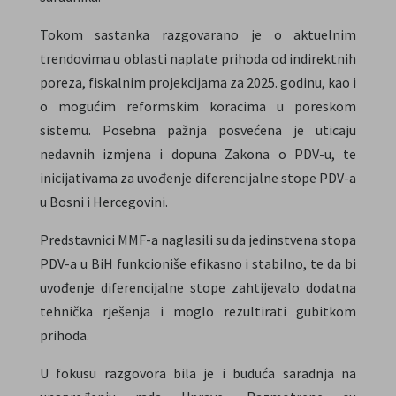
Tokom sastanka razgovarano je o aktuelnim
trendovima u oblasti naplate prihoda od indirektnih
poreza, fiskalnim projekcijama za 2025. godinu, kao i
o mogućim reformskim koracima u poreskom
sistemu. Posebna pažnja posvećena je uticaju
nedavnih izmjena i dopuna Zakona o PDV-u, te
inicijativama za uvođenje diferencijalne stope PDV-a
u Bosni i Hercegovini.
Predstavnici MMF-a naglasili su da jedinstvena stopa
PDV-a u BiH funkcioniše efikasno i stabilno, te da bi
uvođenje diferencijalne stope zahtijevalo dodatna
tehnička rješenja i moglo rezultirati gubitkom
prihoda.
U fokusu razgovora bila je i buduća saradnja na