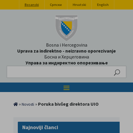
Bosanski
Српски
Hrvatski
English
Bosna i Hercegovina
Uprava za indirektno - neizravno oporezivanje
Босна и Херцеговина
Управа за индиректно опорезивање
Search
»
»
Poruka bivšeg direktora UIO
Novosti
Najnoviji članci