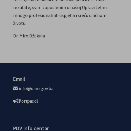
rezulate, svim zaposlenim u našoj Upravi želim
mnogo profesionalnih uspjeha i sreću u ličnom
životu.
Dr. Miro Džakula
Email
info@uino.gov.ba
Portparol
PDV info centar