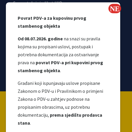
Samostalni sindikat UIO
Webmail
Povrat PDV-a za kupovinu prvog
Odjeljenje za makroekonomsku analizu
stambenog objekta
Od 08.07.2026. godine
na snazi su pravila
kojima su propisani uslovi, postupak i
potrebna dokumentacija za ostvarivanje
prava na
povrat PDV-a pri kupovini prvog
stambenog objekta
.
Korisni linkovi
Građani koji ispunjavaju uslove propisane
Zakonom o PDV-u i Pravilnikom o primjeni
Copyright ©2026 Uprava za indirektno / neizravno
Zakona o PDV-u zahtjev podnose na
oporezivanje BiH
propisanim obrascima, uz potrebnu
dokumentaciju,
prema sjedištu prodavca
stana
.
Ova web stranica napravljena je i održava se uz