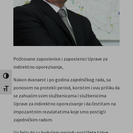
Poštovane zaposlenice i zaposlenici Uprave za
indirektno oporezivanje,
Toggle High Contrast
Nakon dvanaest i po godina zajedničkog rada, sa
ponosom na protekli period, koristim i ovu priliku da
Toggle Font size
se zahvalim svim službenicama i službenicima
Uprave za indirektno oporezivanje i da čestitam na
impozantnim rezulatatima koje smo postigli
zajedničkim radom.
Uz želju da i u budućem periodu postižete takve