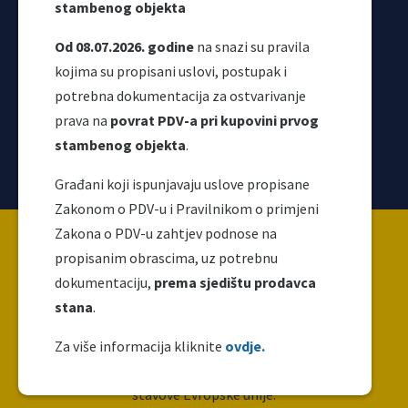
stambenog objekta
Od 08.07.2026. godine
na snazi su pravila
kojima su propisani uslovi, postupak i
potrebna dokumentacija za ostvarivanje
prava na
povrat PDV-a pri kupovini prvog
stambenog objekta
.
Korisni linkovi
Građani koji ispunjavaju uslove propisane
Zakonom o PDV-u i Pravilnikom o primjeni
Copyright ©2026 Uprava za indirektno / neizravno
Zakona o PDV-u zahtjev podnose na
oporezivanje BiH
propisanim obrascima, uz potrebnu
dokumentaciju,
prema sjedištu prodavca
stana
.
Ova web stranica napravljena je i održava se uz
finansijsku podršku Evropske unije. Za njen sadržaj
Za više informacija kliknite
ovdje.
isključivo je odgovoran UIO i ne odražava nužno
stavove Evropske unije.