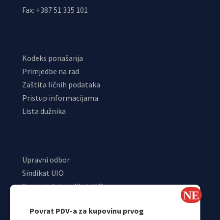
Fax: +387 51 335 101
Kodeks ponašanja
Primjedbe na rad
Zaštita ličnih podataka
Pristup informacijama
Lista dužnika
Upravni odbor
Sindikat UIO
Samostalni sindikat UIO
Webmail
Povrat PDV-a za kupovinu prvog
Odjeljenje za makroekonomsku analizu