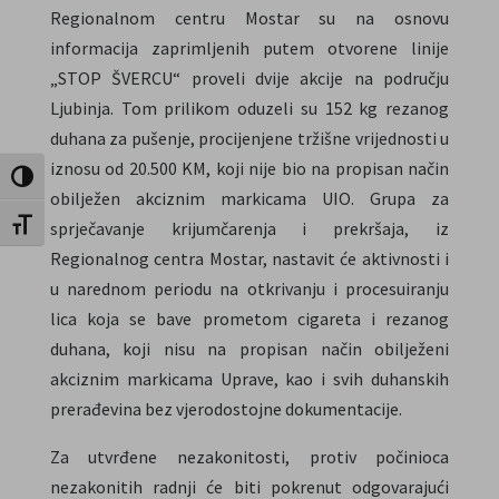
Regionalnom centru Mostar su na osnovu
informacija zaprimljenih putem otvorene linije
„STOP ŠVERCU“ proveli dvije akcije na području
Ljubinja. Tom prilikom oduzeli su 152 kg rezanog
duhana za pušenje, procijenjene tržišne vrijednosti u
iznosu od 20.500 KM, koji nije bio na propisan način
Toggle High Contrast
obilježen akciznim markicama UIO. Grupa za
sprječavanje krijumčarenja i prekršaja, iz
Toggle Font size
Regionalnog centra Mostar, nastavit će aktivnosti i
u narednom periodu na otkrivanju i procesuiranju
lica koja se bave prometom cigareta i rezanog
duhana, koji nisu na propisan način obilježeni
akciznim markicama Uprave, kao i svih duhanskih
prerađevina bez vjerodostojne dokumentacije.
Za utvrđene nezakonitosti, protiv počinioca
nezakonitih radnji će biti pokrenut odgovarajući