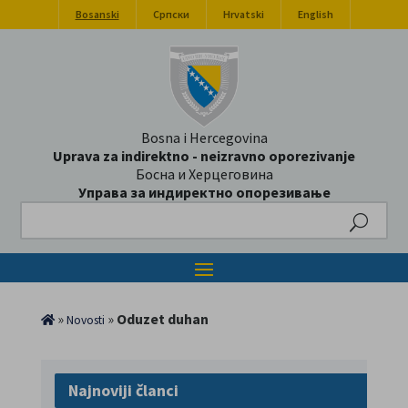
Bosanski
Српски
Hrvatski
English
Bosna i Hercegovina
Uprava za indirektno - neizravno oporezivanje
Босна и Херцеговина
Управа за индиректно опорезивање
Search
»
»
Oduzet duhan
Novosti
Najnoviji članci