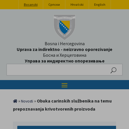
Bosanski
Српски
Hrvatski
English
Bosna i Hercegovina
Uprava za indirektno - neizravno oporezivanje
Босна и Херцеговина
Управа за индиректно опорезивање
Search
»
»
Obuka carinskih službenika na temu
Novosti
prepoznavanja krivotvorenih proizvoda