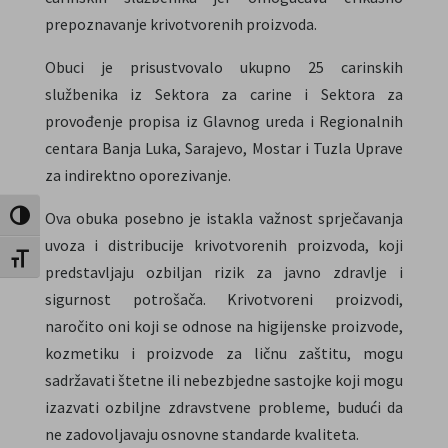
prepoznavanje krivotvorenih proizvoda.
Obuci je prisustvovalo ukupno 25 carinskih
službenika iz Sektora za carine i Sektora za
provođenje propisa iz Glavnog ureda i Regionalnih
centara Banja Luka, Sarajevo, Mostar i Tuzla Uprave
za indirektno oporezivanje.
Ova obuka posebno je istakla važnost sprječavanja
Toggle High Contrast
uvoza i distribucije krivotvorenih proizvoda, koji
Toggle Font size
predstavljaju ozbiljan rizik za javno zdravlje i
sigurnost potrošača. Krivotvoreni proizvodi,
naročito oni koji se odnose na higijenske proizvode,
kozmetiku i proizvode za ličnu zaštitu, mogu
sadržavati štetne ili nebezbjedne sastojke koji mogu
izazvati ozbiljne zdravstvene probleme, budući da
ne zadovoljavaju osnovne standarde kvaliteta.