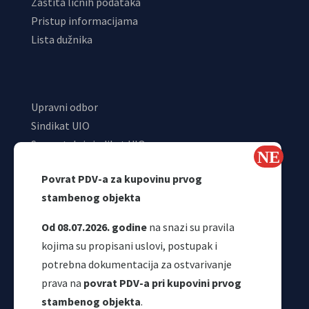
Zaštita ličnih podataka
Pristup informacijama
Lista dužnika
Upravni odbor
Sindikat UIO
Samostalni sindikat UIO
Webmail
Povrat PDV-a za kupovinu prvog
Odjeljenje za makroekonomsku analizu
stambenog objekta
Od 08.07.2026. godine
na snazi su pravila
kojima su propisani uslovi, postupak i
potrebna dokumentacija za ostvarivanje
prava na
povrat PDV-a pri kupovini prvog
stambenog objekta
.
Korisni linkovi