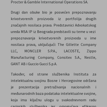
Procter & Gamble International Operations SA.
Drugi dan obuke bio je posvećen prepoznavanju
krivotvorenih proizvoda iz portfolija drugih
značajnih nosilaca prava. Predstavnici Advokatskog
ureda MSA IP iz Beograda predstavili su teme u vezi
prepoznavanja krivotvorenih proizvoda u ime
nosilaca prava, uključujući: The Gillette Company
LLC, MONCLER S.P.A., LACOSTE, Zippo
Manufacturing Company, Consitex S.A., Nestle,
GANT AB i Guccio Gucci S.p.A.
Također, od strane službenika Instituta za
intelektualnu svojinu Bosne i Hercegovine održana
je prezentacija pretraživanja nacionalnih i
međunarodnih baza podataka intelektualne svojine,
koja ima ključnu ulogu u svakodnevnom radu
carinskih službenika jer omogućava efikasno