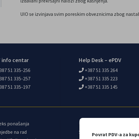
izdavani prekršajni nalozi zbog kašnjenja.
UIO se izvinjava svim poreskim obveznicima zbog nastali
 info centar
Help Desk – ePDV
387 51 335-256
+387 51 335 264
387 51 335-257
+387 51 335 223
387 51 335-197
+387 51 335 145
eks ponašanja
Upravni odbor
jedbe na rad
Sindikat UIO
Povrat PDV-a za kup