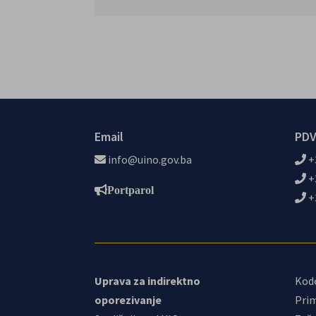
Email
PDV
info@uino.gov.ba
+
+
Portparol
+
Uprava za indirektno
Kod
oporezivanje
Prim