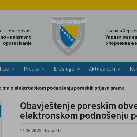
a i Hercegovina
Босна и Херце
tno - neizravno
Управа за ин
oporezivanje
опорезивање
lasti
Propisi
E-Usluge
Aktuelnosti
Ko
cima o elektronskom podnošenju poreskih prijava prema
Obavještenje poreskim obve
elektronskom podnošenju po
11.06.2026
|
Novosti