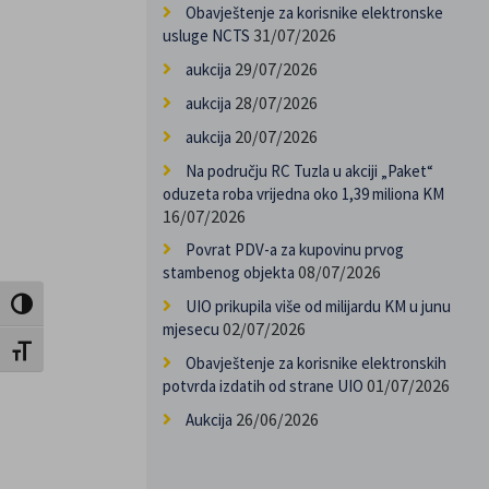
Obavještenje za korisnike elektronske
31/07/2026
usluge NCTS
29/07/2026
aukcija
28/07/2026
aukcija
20/07/2026
aukcija
Na području RC Tuzla u akciji „Paket“
oduzeta roba vrijedna oko 1,39 miliona KM
16/07/2026
Povrat PDV-a za kupovinu prvog
08/07/2026
stambenog objekta
UIO prikupila više od milijardu KM u junu
Toggle High Contrast
02/07/2026
mjesecu
Toggle Font size
Obavještenje za korisnike elektronskih
01/07/2026
potvrda izdatih od strane UIO
26/06/2026
Aukcija