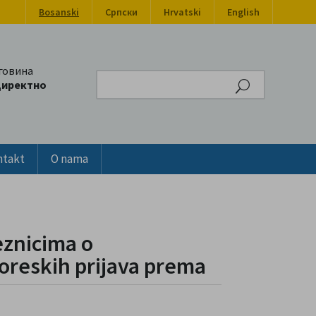
Bosanski
Српски
Hrvatski
English
говина
Search
директно
ntakt
O nama
znicima o
reskih prijava prema